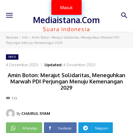
Masuk
Mediaistana.Com
Suara Indonesia
Beranda
Info
Amin Boton: Merajut Solidaritas, Meneguhkan Marwah PDI
Perjungan Menuju Kemenangan 2029
INFO
4 Desember 2025
Updated:
4 Desember 2025
Amin Boton: Merajut Solidaritas, Meneguhkan
Marwah PDI Perjungan Menuju Kemenangan
2029
113
By
CHAIRUL SYAM
WhatsApp
Facebook
Telegram