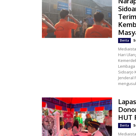
Narap
Sidoa
Terim
Kemb
Masy
S
Berita
Mediaist
Hari Ulan
Kemerdek
Lembaga 
Sidoarjo 
Jenderal
mengusul
Lapas
Dono
HUT R
S
Berita
Mediaist