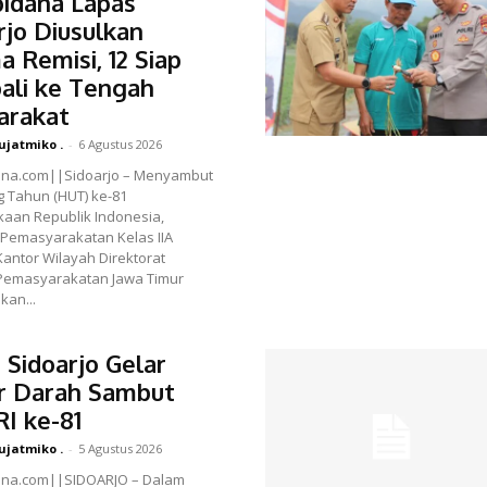
idana Lapas
rjo Diusulkan
a Remisi, 12 Siap
ali ke Tengah
arakat
ujatmiko .
-
6 Agustus 2026
ana.com||Sidoarjo – Menyambut
g Tahun (HUT) ke-81
aan Republik Indonesia,
Pemasyarakatan Kelas IIA
Kantor Wilayah Direktorat
 Pemasyarakatan Jawa Timur
kan...
 Sidoarjo Gelar
r Darah Sambut
I ke-81
ujatmiko .
-
5 Agustus 2026
ana.com||SIDOARJO – Dalam