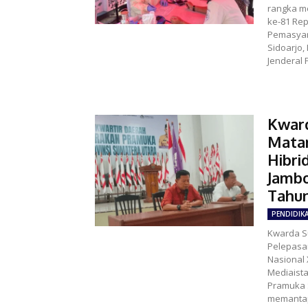
rangka m
ke-81 Rep
Pemasyara
Sidoarjo,
Jenderal 
Kwar
Mata
Hibri
Jambo
Tahu
PENDIDIK
Kwarda S
Pelepasa
Nasional 
Mediaista
Pramuka 
memantap