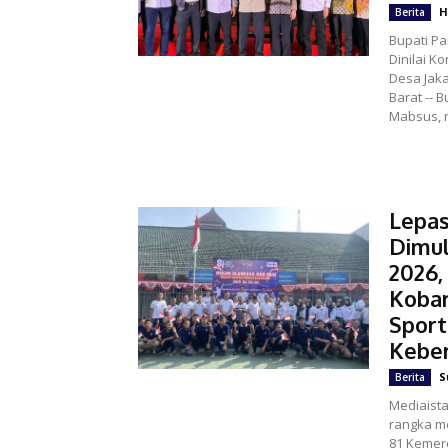
H
Berita
Bupati Pa
Dinilai 
Desa Jakarta -MEDIA ISTANA,Lampung
Barat -- 
Mabsus, 
Lepas
Dimu
2026,
Koba
Sport
Kebe
S
Berita
Mediaist
rangka m
81 Kemer