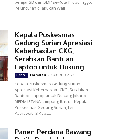
pelajar SD dan SMP se-Kota Probolinggo.
Peluncuran dilakukan Wali...
Kepala Puskesmas
Gedung Surian Apresiasi
Keberhasilan CKG,
Serahkan Bantuan
Laptop untuk Dukung
Hamdan
-
6 Agustus 2026
Berita
Kepala Puskesmas Gedung Surian
Apresiasi Keberhasilan CKG, Serahkan
Bantuan Laptop untuk Dukung Jakarta -
MEDIA ISTANA,Lampung Barat – Kepala
Puskesmas Gedung Surian, Leni
Patriawati, S.Kep.,...
Panen Perdana Bawang