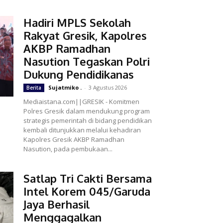
Hadiri MPLS Sekolah
Rakyat Gresik, Kapolres
AKBP Ramadhan
Nasution Tegaskan Polri
Dukung Pendidikanas
Sujatmiko .
-
3 Agustus 2026
Berita
Mediaistana.com||GRESIK - Komitmen
Polres Gresik dalam mendukung program
strategis pemerintah di bidang pendidikan
kembali ditunjukkan melalui kehadiran
Kapolres Gresik AKBP Ramadhan
Nasution, pada pembukaan...
Satlap Tri Cakti Bersama
Intel Korem 045/Garuda
Jaya Berhasil
Menggagalkan