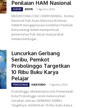
Penilaian HAM Nasional
KEVIN
-
7 Agustus 2026
HUKUM
MEDIAISTANA.COM | BANYUWANGI - Komisi
Nasional Hak Asasi Manusia (Komnas
HAM) RI mengapresiasi komitmen Pemkab
Banyuwangi dalam memperkuat
pemenuhan hak dasar masyarakat
melalui berbagai...
Luncurkan Gerbang
Seribu, Pemkot
Probolinggo Targetkan
10 Ribu Buku Karya
Pelajar
HARYONO
-
7 Agustus 2026
PENDIDIKAN
Probolinggo, Mediaistana.com Pemerintah
Kota Probolinggo resmi meluncurkan
Gerakan Literasi GERBANG SERIBU.
Targetnya: melahirkan 10 ribu buku karya