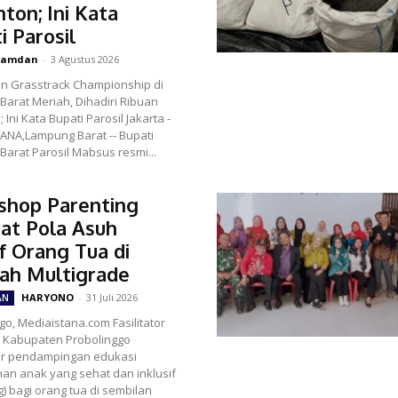
ton; Ini Kata
i Parosil
amdan
-
3 Agustus 2026
n Grasstrack Championship di
arat Meriah, Dihadiri Ribuan
i Kata Bupati Parosil Jakarta -
ANA,Lampung Barat -- Bupati
arat Parosil Mabsus resmi...
shop Parenting
at Pola Asuh
if Orang Tua di
ah Multigrade
HARYONO
-
31 Juli 2026
AN
go, Mediaistana.com Fasilitator
g Kabupaten Probolinggo
r pendampingan edukasi
an anak yang sehat dan inklusif
g) bagi orang tua di sembilan