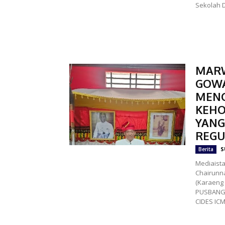
Sekolah D
MARW
GOWA
MEN
KEH
YANG
REGU
S
Berita
Mediaista
Chairunna
(Karaeng 
PUSBANGK
CIDES ICMI