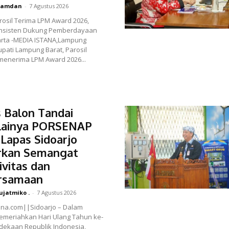
amdan
-
7 Agustus 2026
rosil Terima LPM Award 2026,
Konsisten Dukung Pemberdayaan
Bupati Lampung Barat, Parosil
menerima LPM Award 2026...
 Balon Tandai
lainya PORSENAP
 Lapas Sidoarjo
rkan Semangat
ivitas dan
rsamaan
ujatmiko .
-
7 Agustus 2026
ana.com||Sidoarjo – Dalam
emeriahkan Hari Ulang Tahun ke-
dekaan Republik Indonesia,