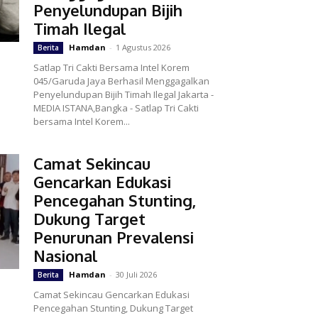
Penyelundupan Bijih
Timah Ilegal
Hamdan
-
1 Agustus 2026
Berita
Satlap Tri Cakti Bersama Intel Korem
045/Garuda Jaya Berhasil Menggagalkan
Penyelundupan Bijih Timah Ilegal Jakarta -
MEDIA ISTANA,Bangka - Satlap Tri Cakti
bersama Intel Korem...
Camat Sekincau
Gencarkan Edukasi
Pencegahan Stunting,
Dukung Target
Penurunan Prevalensi
Nasional
Hamdan
-
30 Juli 2026
Berita
Camat Sekincau Gencarkan Edukasi
Pencegahan Stunting, Dukung Target