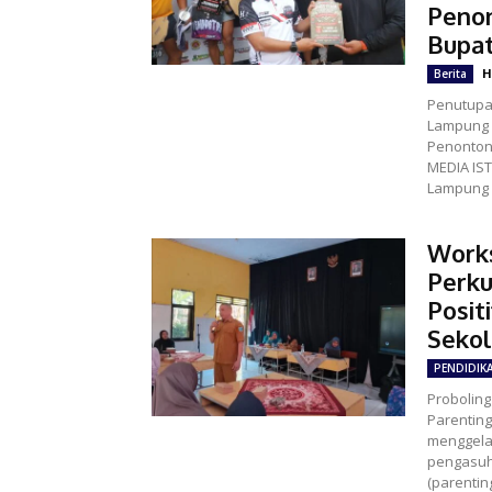
Penon
Bupat
H
Berita
Penutupa
Lampung B
Penonton; In
MEDIA IST
Lampung B
Work
Perku
Posit
Sekol
PENDIDIK
Proboling
Parentin
menggela
pengasuh
(parentin