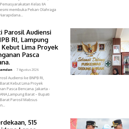
Pemasyarakatan Kelas IIA
 resmi membuka Pekan Olahraga
Narapidana...
i Parosil Audiensi
NPB RI, Lampung
 Kebut Lima Proyek
nganan Pasca
ana.
amdan
-
7 Agustus 2026
rosil Audiensi ke BNPB RI,
Barat Kebut Lima Proyek
Pasca Bencana. Jakarta -
TANA,Lampung Barat – Bupati
Barat Parosil Mabsus
...
dekaan, 515