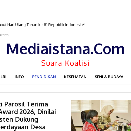
ut Hari Ulang Tahun ke-81 Republik Indonesia*
g Salurkan Bantuan Air Bersih untuk Warga
akarta
Mediaistana.Com
Suara Koalisi
LRI
INFO
PENDIDIKAN
KESEHATAN
SENI & BUDAYA
i Parosil Terima
ward 2026, Dinilai
isten Dukung
erdayaan Desa