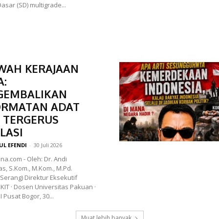
asar (SD) multigrade...
AH KERAJAAN
:
GEMBALIKAN
ORMATAN ADAT
 TERGERUS
LASI
UL EFENDI
-
30 Juli 2026
na.com - Oleh: Dr. Andi
s, S.Kom., M.Kom., M.Pd.
Serang) Direktur Eksekutif
IT · Dosen Universitas Pakuan ·
 Pusat Bogor, 30...
Muat lebih banyak