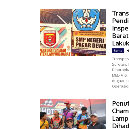
Trans
Pendi
Insp
Barat
Lakuk
H
Berita
Transpara
Sorotan, 
Diharapkan 
MEDIA IS
dugaan p
Operasion
Penut
Champ
Lampu
Dihad