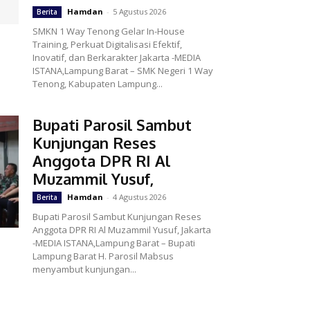
Hamdan
-
5 Agustus 2026
Berita
SMKN 1 Way Tenong Gelar In-House
Training, Perkuat Digitalisasi Efektif,
Inovatif, dan Berkarakter Jakarta -MEDIA
ISTANA,Lampung Barat – SMK Negeri 1 Way
Tenong, Kabupaten Lampung...
Bupati Parosil Sambut
Kunjungan Reses
Anggota DPR RI Al
Muzammil Yusuf,
Hamdan
-
4 Agustus 2026
Berita
Bupati Parosil Sambut Kunjungan Reses
Anggota DPR RI Al Muzammil Yusuf, Jakarta
-MEDIA ISTANA,Lampung Barat – Bupati
Lampung Barat H. Parosil Mabsus
menyambut kunjungan...