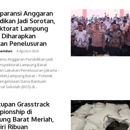
paransi Anggaran
dikan Jadi Sorotan,
ektorat Lampung
 Diharapkan
an Penelusuran
amdan
-
4 Agustus 2026
nsi Anggaran Pendidikan Jadi
Inspektorat Lampung Barat
Lakukan Penelusuran Jakarta -
TANA,Lampung Barat – Polemik
engelolaan Dana Bantuan
al Sekolah (BOS) di...
upan Grasstrack
ionship di
ng Barat Meriah,
iri Ribuan