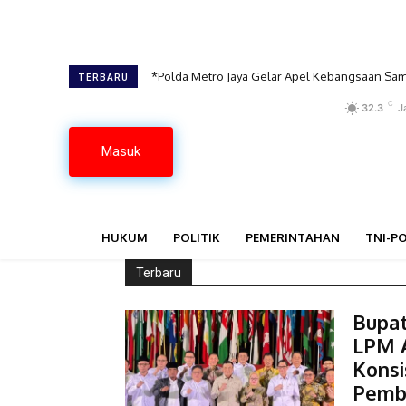
*Polda Metro Jaya Gelar Apel Kebangsaan Samb
Polres Cianjur Bersama KKN Desa Cibaregbe
TERBARU
C
32.3
J
Masuk
HUKUM
POLITIK
PEMERINTAHAN
TNI-PO
Terbaru
Bupat
LPM A
Kons
Pemb