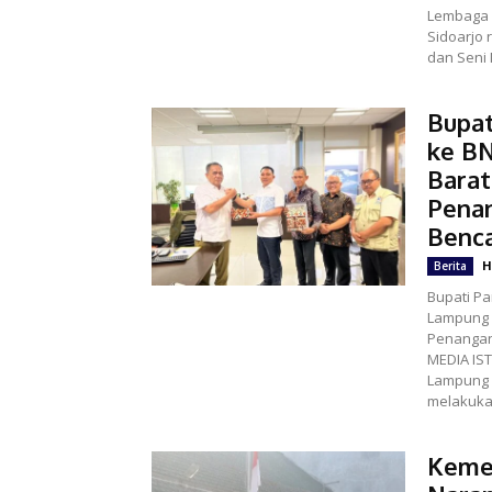
Lembaga 
Sidoarjo
dan Seni 
Bupat
ke B
Barat
Pena
Benc
H
Berita
Bupati Pa
Lampung 
Penanganan 
MEDIA IS
Lampung 
melakukan
Kemer