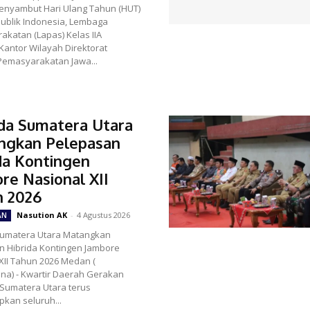
enyambut Hari Ulang Tahun (HUT)
ublik Indonesia, Lembaga
katan (Lapas) Kelas IIA
 Kantor Wilayah Direktorat
Pemasyarakatan Jawa...
da Sumatera Utara
ngkan Pelepasan
da Kontingen
re Nasional XII
n 2026
Nasution AK
-
4 Agustus 2026
AN
umatera Utara Matangkan
n Hibrida Kontingen Jambore
XII Tahun 2026 Medan (
na) - Kwartir Daerah Gerakan
Sumatera Utara terus
kan seluruh...