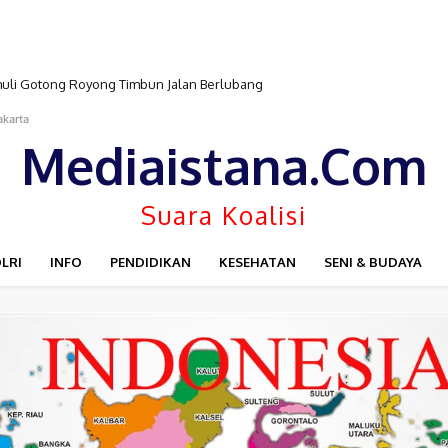
at Lakukan Pengawasan Penyelengaraan Pemerintahan T A. (2026)
akarta
Mediaistana.Com
Suara Koalisi
LRI
INFO
PENDIDIKAN
KESEHATAN
SENI & BUDAYA