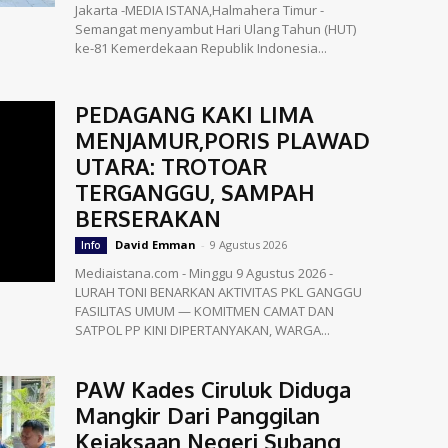
Jakarta -MEDIA ISTANA,Halmahera Timur -
Semangat menyambut Hari Ulang Tahun (HUT)
ke-81 Kemerdekaan Republik Indonesia...
PEDAGANG KAKI LIMA
MENJAMUR,PORIS PLAWAD
UTARA: TROTOAR
TERGANGGU, SAMPAH
BERSERAKAN
David Emman
-
9 Agustus 2026
Info
Mediaistana.com - Minggu 9 Agustus 2026 -
LURAH TONI BENARKAN AKTIVITAS PKL GANGGU
FASILITAS UMUM — KOMITMEN CAMAT DAN
SATPOL PP KINI DIPERTANYAKAN, WARGA...
PAW Kades Ciruluk Diduga
Mangkir Dari Panggilan
Kejaksaan Negeri Subang