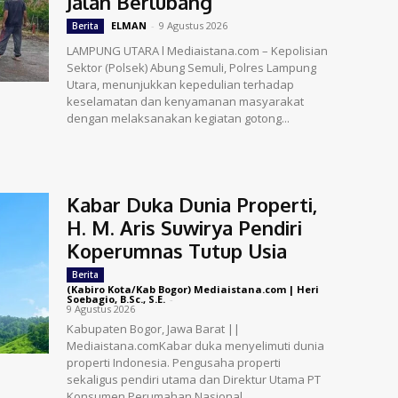
Jalan Berlubang
ELMAN
-
9 Agustus 2026
Berita
LAMPUNG UTARA l Mediaistana.com – Kepolisian
Sektor (Polsek) Abung Semuli, Polres Lampung
Utara, menunjukkan kepedulian terhadap
keselamatan dan kenyamanan masyarakat
dengan melaksanakan kegiatan gotong...
Kabar Duka Dunia Properti,
H. M. Aris Suwirya Pendiri
Koperumnas Tutup Usia
Berita
(Kabiro Kota/Kab Bogor) Mediaistana.com | Heri
Soebagio, B.Sc., S.E.
-
9 Agustus 2026
Kabupaten Bogor, Jawa Barat ||
Mediaistana.comKabar duka menyelimuti dunia
properti Indonesia. Pengusaha properti
sekaligus pendiri utama dan Direktur Utama PT
Konsumen Perumahan Nasional