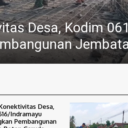
tan Warga, Polsek A
Timbun Jalan Berlub
Konektivitas Desa,
616/Indramayu
kan Pembangunan