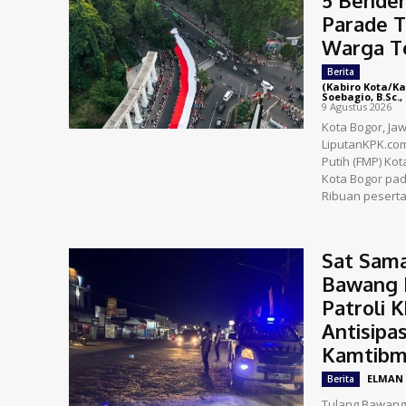
Parade T
Warga T
Berita
(Kabiro Kota/Ka
Soebagio, B.Sc., 
9 Agustus 2026
Kota Bogor, Ja
LiputanKPK.co
Putih (FMP) Ko
Kota Bogor pad
Ribuan peserta
Sat Sama
Bawang 
Patroli 
Antisipa
Kamtibm
ELMAN
Berita
Tulang Bawang 