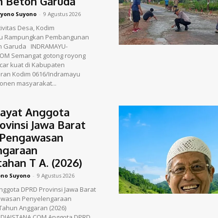
n Beton Garuda
yono Suyono
-
9 Agustus 2026
tivitas Desa, Kodim
yu Rampungkan Pembangunan
​ ​ ​INDRAMAYU-
OM Semangat gotong royong
car kuat di Kabupaten
aran Kodim 0616/Indramayu
nen masyarakat...
dayat Anggota
vinsi Jawa Barat
 Pengawasan
ngaraan
ahan T A. (2026)
ono Suyono
-
9 Agustus 2026
Anggota DPRD Provinsi Jawa Barat
awasan Penyelengaraan
Tahun Anggaran (2026)
DIAISTANA.COM Anggota DPRD