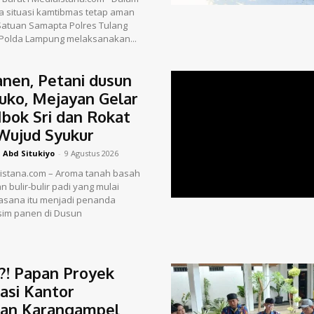
 situasi kamtibmas tetap aman
Satuan Samapta Polres Tulang
 Polda Lampung melaksanakan...
anen, Petani dusun
ko, Mejayan Gelar
bok Sri dan Rokat
Wujud Syukur
Abd Situkiyo
-
9 Agustus 2026
– Aroma tanah basah
 bulir-bulir padi yang mulai
asana itu menjadi penanda
sim panen di Dusun
?! Papan Proyek
tasi Kantor
an Karangampel