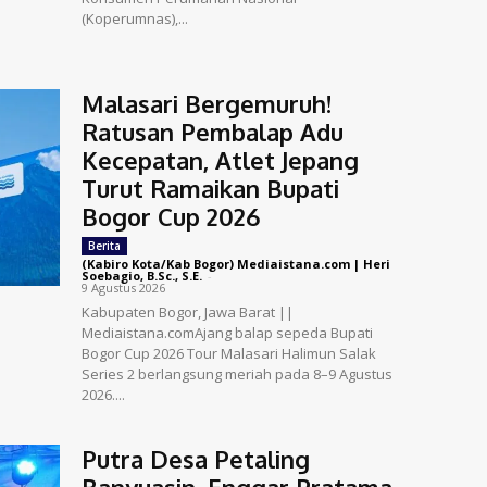
(Koperumnas),...
Malasari Bergemuruh!
Ratusan Pembalap Adu
Kecepatan, Atlet Jepang
Turut Ramaikan Bupati
Bogor Cup 2026
Berita
(Kabiro Kota/Kab Bogor) Mediaistana.com | Heri
Soebagio, B.Sc., S.E.
-
9 Agustus 2026
Kabupaten Bogor, Jawa Barat ||
Mediaistana.comAjang balap sepeda Bupati
Bogor Cup 2026 Tour Malasari Halimun Salak
Series 2 berlangsung meriah pada 8–9 Agustus
2026....
Putra Desa Petaling
Banyuasin, Enggar Pratama