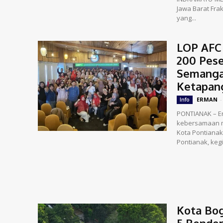
Jawa Barat Frak
yang...
LOP AFC 
200 Pese
Semanga
Ketapan
ERMAN
-
Info
PONTIANAK – En
kebersamaan m
Kota Pontianak.
Pontianak, kegia
Kota Bog
5 Bender