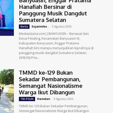
Hanafiah Bersinar di
Panggung Musik Dangdut
Sumatera Selatan
Sujatmiko .
-
9 Agustus 2026
Berita
Mediaistana.com||BANYUASIN – Berawal dari
Desa Petaling, Kecamatan Banyuasin III,
Kabupaten Banyuasin, Enggar Pratama
Hanafiah kini mampu menunjukkan kiprahnya di
panggung musik dangdut Sumatera Selatan.
(9/8/26) Pria...
TMMD ke-129 Bukan
Sekadar Pembangunan,
Semangat Nasionalisme
Warga Ikut Dibangun
Hamdan
-
9 Agustus 2026
TNI-POLRI
TMMD ke-129 Bukan Sekadar Pembangunan,
Semangat Nasionalisme Warga Ikut Dibangun