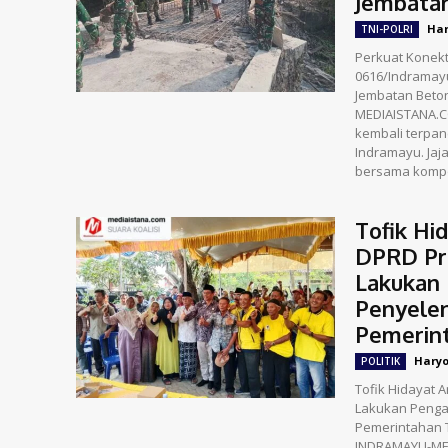
Jembata
Har
TNI-POLRI
​Perkuat Konek
0616/Indrama
Jembatan Beton Garuda 
MEDIAISTANA.C
kembali terpan
Indramayu. Jaj
bersama kompo
Tofik Hi
DPRD Pro
Lakukan
Penyele
Pemerint
Hary
POLITIK
Tofik Hidayat 
Lakukan Peng
Pemerintahan 
INDRAMAYU-ME