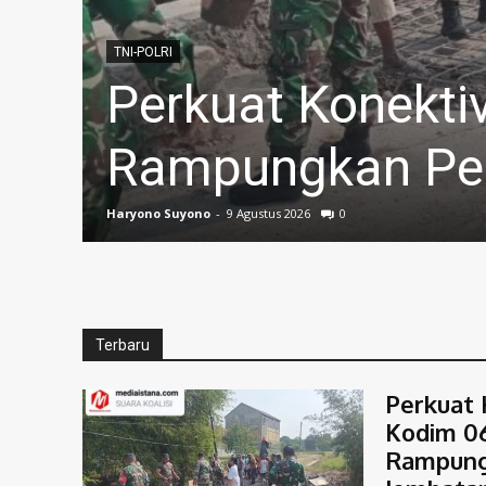
BERITA
Peduli Keselama
da
Gotong Royong 
ELMAN
-
9 Agustus 2026
0
Terbaru
Perkuat 
Kodim 0
Rampung