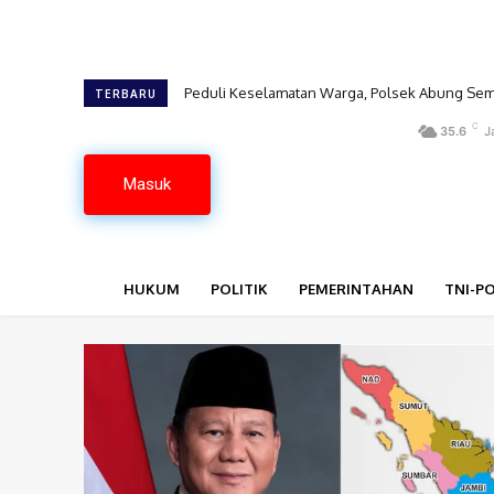
Tofik Hidayat Anggota DPRD Provinsi Jawa Bar
TERBARU
C
35.6
J
Masuk
HUKUM
POLITIK
PEMERINTAHAN
TNI-PO