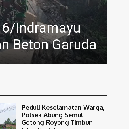
To
bung Semuli
La
ang
T 
Haryono
Peduli Keselamatan Warga,
Polsek Abung Semuli
Gotong Royong Timbun