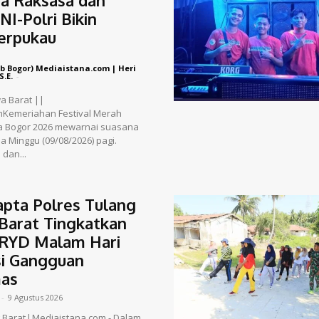
NI-Polri Bikin
erpukau
b Bogor) Mediaistana.com | Heri
S.E.
-
wa Barat ||
mKemeriahan Festival Merah
ta Bogor 2026 mewarnai suasana
a Minggu (09/08/2026) pagi.
 dan...
pta Polres Tulang
Barat Tingkatkan
KRYD Malam Hari
si Gangguan
as
-
9 Agustus 2026
Barat l Mediaistana.com - Dalam