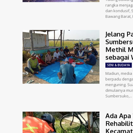
rangka menjaga
dan kondusif, 
Bawang Barat,
Jelang P
Sumbersu
Methil M
sebagai 
SENI & BUDAYA
Madiun, media istana.com 
berpadu dengan
menguning. Su
dimulainya mu
Sumbersuko,...
Ada Apa 
Rehabili
Kecamat