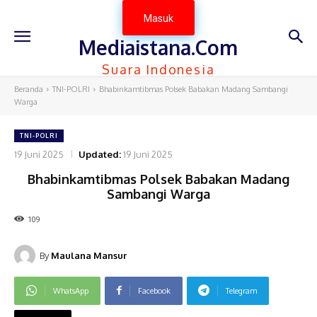
Masuk
Mediaistana.Com
Suara Indonesia
Beranda
TNI-POLRI
Bhabinkamtibmas Polsek Babakan Madang Sambangi
Warga
TNI-POLRI
19 Juni 2025
Updated:
19 Juni 2025
Bhabinkamtibmas Polsek Babakan Madang
Sambangi Warga
109
By
Maulana Mansur
WhatsApp
Facebook
Telegram