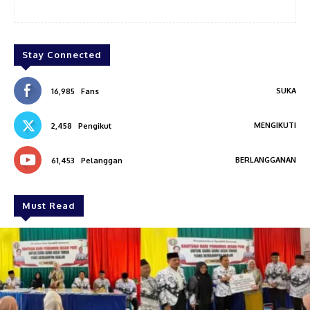
Stay Connected
SUKA
16,985
Fans
MENGIKUTI
2,458
Pengikut
BERLANGGANAN
61,453
Pelanggan
Must Read