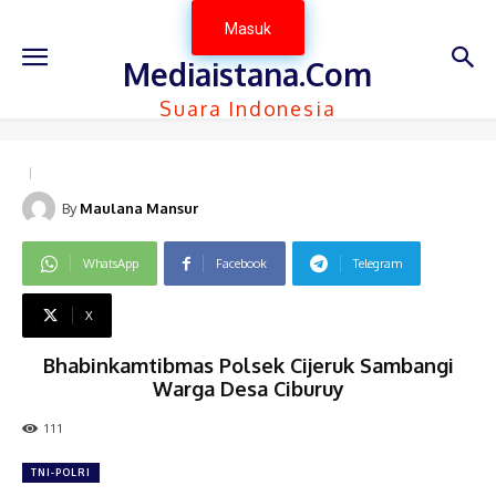
Masuk
Mediaistana.Com
Suara Indonesia
By
Maulana Mansur
WhatsApp
Facebook
Telegram
X
Bhabinkamtibmas Polsek Cijeruk Sambangi
Warga Desa Ciburuy
111
TNI-POLRI