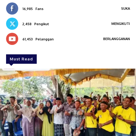
SUKA
16,985
Fans
MENGIKUTI
2,458
Pengikut
BERLANGGANAN
61,453
Pelanggan
Must Read