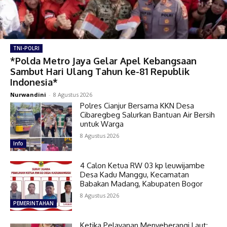
TNI-POLRI
*Polda Metro Jaya Gelar Apel Kebangsaan
Sambut Hari Ulang Tahun ke-81 Republik
Indonesia*
Nurwandini
-
8 Agustus 2026
Polres Cianjur Bersama KKN Desa
Cibaregbeg Salurkan Bantuan Air Bersih
untuk Warga
8 Agustus 2026
Info
4 Calon Ketua RW 03 kp leuwijambe
Desa Kadu Manggu, Kecamatan
Babakan Madang, Kabupaten Bogor
8 Agustus 2026
PEMERINTAHAN
Ketika Pelayanan Menyeberangi Laut: