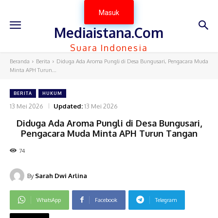
Masuk
Mediaistana.Com
Suara Indonesia
Beranda
Berita
Diduga Ada Aroma Pungli di Desa Bungusari, Pengacara Muda
Minta APH Turun...
BERITA
HUKUM
13 Mei 2026
Updated:
13 Mei 2026
Diduga Ada Aroma Pungli di Desa Bungusari,
Pengacara Muda Minta APH Turun Tangan
74
By
Sarah Dwi Arlina
WhatsApp
Facebook
Telegram