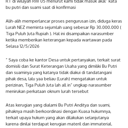
RT di wilayah RW 05 menurut kami tidak masuk akal” kata
bu putri dan suami saat di konfirmasi
Alih-alih memperlancar proses pengurusan izin, diduga keras
Lurah NEZ meminta sejumlah uang sebesar Rp 30.000.000 (
Tiga Puluh Juta Rupiah ). Hal ini disampaikan narasumber
ketika memberikan keterangan kepada wartawan pada
Selasa 12/5/2026
” Saya coba ke kantor Desa untuk pertanyakan, terkait surat
domisili dan Surat Keterangan Usaha yang dimiliki Bu Putri
dan suaminya yang katanya tidak diakui di tandatangani
pihak desa, lalu yaa beliau (Lurah) mengatakan untuk
perizinan, Tiga Puluh Juta lah all in” ungkap narasumber
menirukan perkataan oknum lurah tersebut
Atas kerugian yang dialami Bu Putri Anditya dan suami,
pihaknya masih berkoordinasi dengan Kuasa hukumnya,
terkait upaya hukum yang akan dilakukan selanjutanya
karena dinilai terdapat kerugian materil dan immaterial.