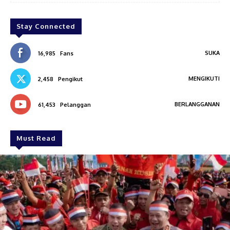
Stay Connected
SUKA
16,985
Fans
MENGIKUTI
2,458
Pengikut
BERLANGGANAN
61,453
Pelanggan
Must Read