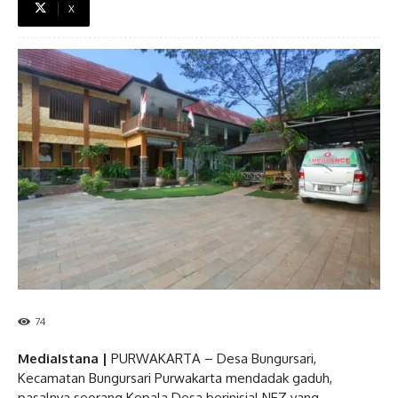
X
74
MediaIstana |
PURWAKARTA – Desa Bungursari,
Kecamatan Bungursari Purwakarta mendadak gaduh,
pasalnya seorang Kepala Desa berinisial NEZ yang