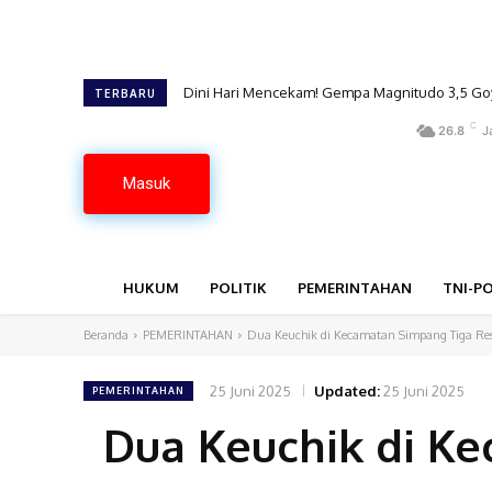
Dini Hari Mencekam! Gempa Magnitudo 3,5 G
TERBARU
C
26.8
J
Masuk
HUKUM
POLITIK
PEMERINTAHAN
TNI-PO
Beranda
PEMERINTAHAN
Dua Keuchik di Kecamatan Simpang Tiga Res
25 Juni 2025
Updated:
25 Juni 2025
PEMERINTAHAN
Dua Keuchik di K