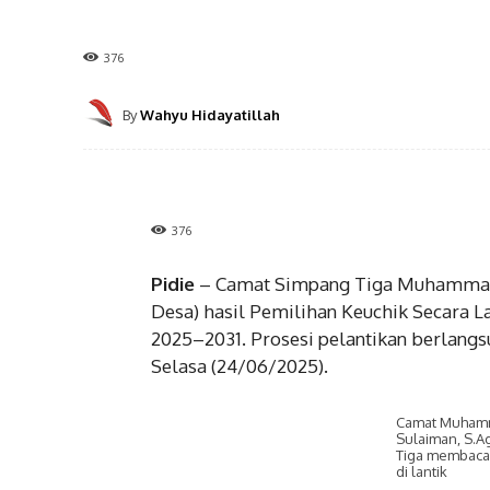
376
By
Wahyu Hidayatillah
376
Pidie
– Camat Simpang Tiga Muhammad N
Desa) hasil Pemilihan Keuchik Secara L
2025–2031. Prosesi pelantikan berlangs
Selasa (24/06/2025).
Camat Muhamm
Sulaiman, S.
Tiga membaca
di lantik