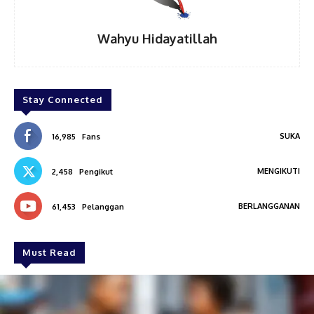
Wahyu Hidayatillah
Stay Connected
SUKA
16,985
Fans
MENGIKUTI
2,458
Pengikut
BERLANGGANAN
61,453
Pelanggan
Must Read