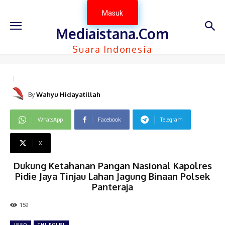
Masuk
Mediaistana.Com
Suara Indonesia
By
Wahyu Hidayatillah
WhatsApp
Facebook
Telegram
X
Dukung Ketahanan Pangan Nasional Kapolres
Pidie Jaya Tinjau Lahan Jagung Binaan Polsek
Panteraja
159
INFO
TNI-POLRI