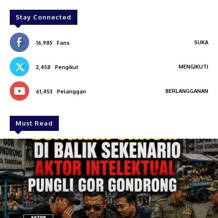
Stay Connected
SUKA
16,985
Fans
MENGIKUTI
2,458
Pengikut
BERLANGGANAN
61,453
Pelanggan
Must Read