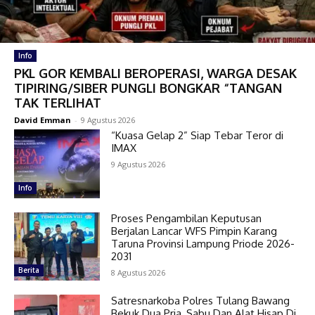
Info
PKL GOR KEMBALI BEROPERASI, WARGA DESAK
TIPIRING/SIBER PUNGLI BONGKAR “TANGAN
TAK TERLIHAT
David Emman
-
9 Agustus 2026
“Kuasa Gelap 2” Siap Tebar Teror di
IMAX
9 Agustus 2026
Info
Proses Pengambilan Keputusan
Berjalan Lancar WFS Pimpin Karang
Taruna Provinsi Lampung Priode 2026-
2031
Berita
8 Agustus 2026
Satresnarkoba Polres Tulang Bawang
Bekuk Dua Pria, Sabu Dan Alat Hisap Di