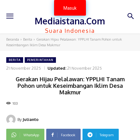
Masuk
Mediaistana.Com
Suara Indonesia
Beranda
Berita
Gerakan Hijau Pelalawan: YPPLHI Tanam Pohon untuk
Keseimbangan Iklim Desa Makmur
BERITA
PEMERINTAHAN
21 November 2025
Updated:
21 November 2025
Gerakan Hijau Pelalawan: YPPLHI Tanam
Pohon untuk Keseimbangan Iklim Desa
Makmur
103
By
Julianto
WhatsApp
Facebook
Telegram