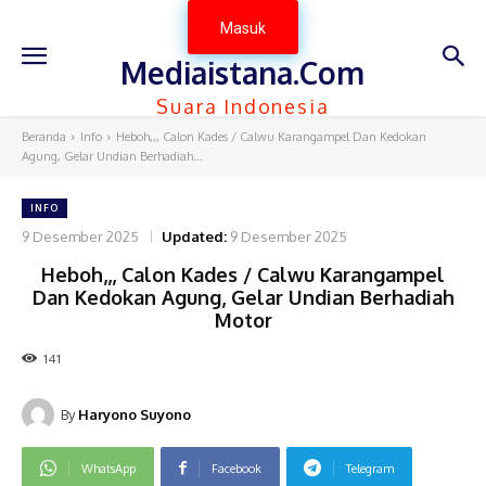
Masuk
Mediaistana.Com
Suara Indonesia
Beranda
Info
Heboh,,, Calon Kades / Calwu Karangampel Dan Kedokan
Agung, Gelar Undian Berhadiah...
INFO
9 Desember 2025
Updated:
9 Desember 2025
Heboh,,, Calon Kades / Calwu Karangampel
Dan Kedokan Agung, Gelar Undian Berhadiah
Motor
141
By
Haryono Suyono
WhatsApp
Facebook
Telegram