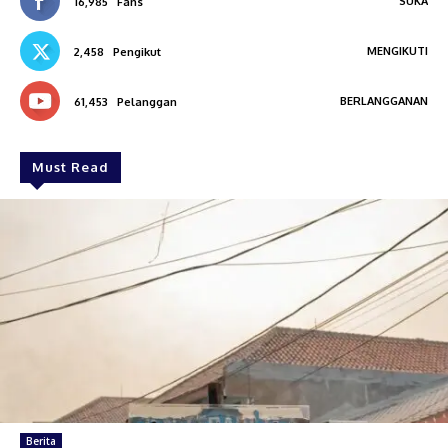
SUKA
16,985
Fans
MENGIKUTI
2,458
Pengikut
BERLANGGANAN
61,453
Pelanggan
Must Read
Berita