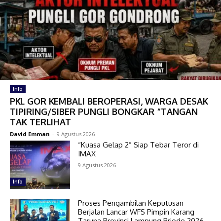
Info
PKL GOR KEMBALI BEROPERASI, WARGA DESAK
TIPIRING/SIBER PUNGLI BONGKAR “TANGAN
TAK TERLIHAT
David Emman
-
9 Agustus 2026
“Kuasa Gelap 2” Siap Tebar Teror di
IMAX
9 Agustus 2026
Info
Proses Pengambilan Keputusan
Berjalan Lancar WFS Pimpin Karang
Taruna Provinsi Lampung Priode 2026-