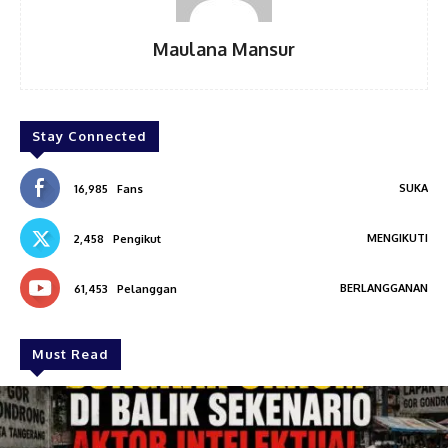
Maulana Mansur
Stay Connected
SUKA
16,985
Fans
MENGIKUTI
2,458
Pengikut
BERLANGGANAN
61,453
Pelanggan
Must Read