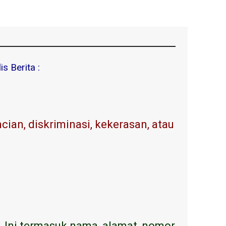
s Berita :
ian, diskriminasi, kekerasan, atau
. Ini termasuk nama, alamat, nomor