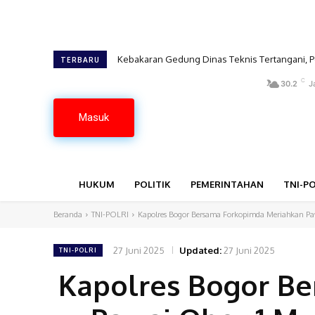
Kebakaran Gedung Dinas Teknis Tertangani, P
TERBARU
C
30.2
J
Masuk
HUKUM
POLITIK
PEMERINTAHAN
TNI-PO
Beranda
TNI-POLRI
Kapolres Bogor Bersama Forkopimda Meriahkan Pa
27 Juni 2025
Updated:
27 Juni 2025
TNI-POLRI
Kapolres Bogor B