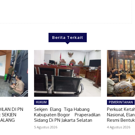
Berita Terkait
HUKUM
PEMERINTAHAN
ILAN DI PN
Sekjen Elang Tiga Habang
Perkuat Keta
 SEKJEN
Kabupaten Bogor Praperadilan
Nasional, El
BALANG
Sidang Di PN Jakarta Selatan
Resmi Bentuk
5 Agustus 2026
4 Agustus 2026