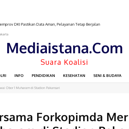
emprov DKI Pastikan Data Aman, Pelayanan Tetap Berjalan
akarta
Mediaistana.Com
Suara Koalisi
LRI
INFO
PENDIDIKAN
KESEHATAN
SENI & BUDAYA
wai Obor 1 Muharam di Stadion Pakansari
ersama Forkopimda Mer