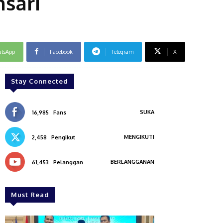
sari
tsApp
Facebook
Telegram
X
Stay Connected
SUKA
16,985
Fans
MENGIKUTI
2,458
Pengikut
BERLANGGANAN
61,453
Pelanggan
Must Read