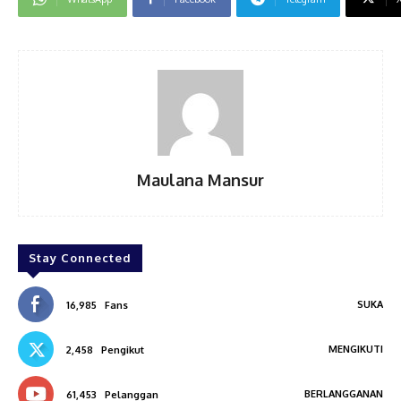
Maulana Mansur
Stay Connected
SUKA
16,985
Fans
MENGIKUTI
2,458
Pengikut
BERLANGGANAN
61,453
Pelanggan