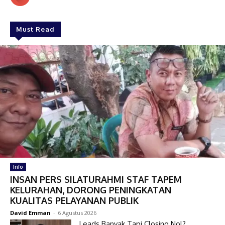
Must Read
Info
INSAN PERS SILATURAHMI STAF TAPEM
KELURAHAN, DORONG PENINGKATAN
KUALITAS PELAYANAN PUBLIK
David Emman
-
6 Agustus 2026
Leads Banyak Tapi Closing Nol?