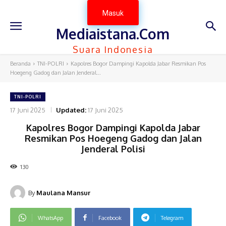
Masuk
Mediaistana.Com
Suara Indonesia
Beranda
TNI-POLRI
Kapolres Bogor Dampingi Kapolda Jabar Resmikan Pos
Hoegeng Gadog dan Jalan Jenderal...
TNI-POLRI
17 Juni 2025
Updated:
17 Juni 2025
Kapolres Bogor Dampingi Kapolda Jabar
Resmikan Pos Hoegeng Gadog dan Jalan
Jenderal Polisi
130
By
Maulana Mansur
WhatsApp
Facebook
Telegram