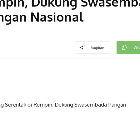
umpin, Dukung Swasemb
ngan Nasional
Wha
Bagikan
ung Serentak di Rumpin, Dukung Swasembada Pangan