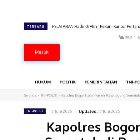
PELATARAN Hadir di Akhir Pekan, Kantor Pertan
*Polda Metro Jaya Gelar Apel Kebangsaan S
TERBARU
C
30.2
J
Masuk
HUKUM
POLITIK
PEMERINTAHAN
TNI-PO
Beranda
TNI-POLRI
Kapolres Bogor Hadiri Panen Raya Jagung Serent
17 Juni 2025
Updated:
17 Juni 2025
TNI-POLRI
Kapolres Bogor