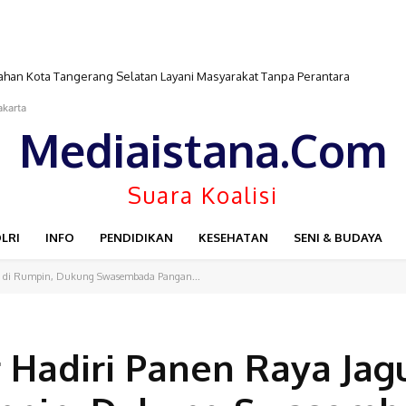
ahan Kota Tangerang Selatan Layani Masyarakat Tanpa Perantara
ambut Hari Ulang Tahun ke-81 Republik Indonesia*
akarta
Mediaistana.Com
Suara Koalisi
LRI
INFO
PENDIDIKAN
KESEHATAN
SENI & BUDAYA
ak di Rumpin, Dukung Swasembada Pangan...
 Hadiri Panen Raya Jag