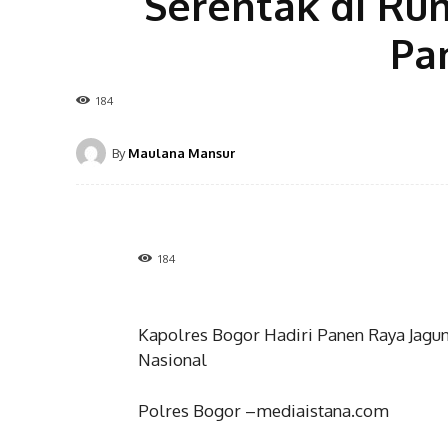
Serentak di R
Pa
184
By
Maulana Mansur
184
Kapolres Bogor Hadiri Panen Raya Jag
Nasional
Polres Bogor –mediaistana.com