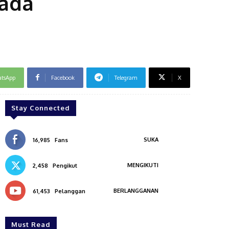
ada
tsApp
Facebook
Telegram
X
Stay Connected
SUKA
16,985
Fans
MENGIKUTI
2,458
Pengikut
BERLANGGANAN
61,453
Pelanggan
Must Read