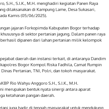
 S.H., S.I.K., M.H. menghadiri kegiatan Panen Raya
yang dilaksanakan di Kampung Lame, Desa Sukasari,
ada Kamis (05/06/2025).
kungan jajaran Forkopimda Kabupaten Bogor terhadap
hususnya di sektor pertanian jagung. Dalam panen raya
g berhasil dipanen dari lahan pertanian milik kelompok
n pejabat daerah dan instansi terkait, di antaranya Dandim
Wakapolres Bogor Kompol Riska Fadhila, Camat Rumpin
i Dinas Pertanian, TNI, Polri, dan tokoh masyarakat.
KBP Rio Wahyu Anggoro S.H., S.I.K., M.H.
i merupakan bentuk nyata sinergi antara aparat
ga ketahanan pangan daerah.
etapi juga hadir di tengah masyarakat untuk mendukung