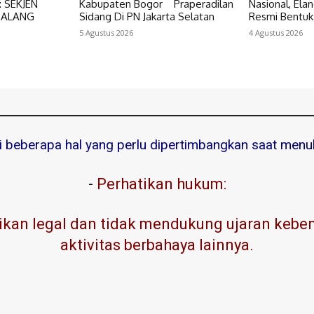
 SEKJEN
Kabupaten Bogor Praperadilan
Nasional, El
BALANG
Sidang Di PN Jakarta Selatan
Resmi Bentuk
5 Agustus 2026
4 Agustus 2026
ni beberapa hal yang perlu dipertimbangkan saat menuli
-
Perhatikan hukum:
kan legal dan tidak mendukung ujaran kebenc
aktivitas berbahaya lainnya.