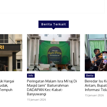
Berita Terkait
Info
Berita
ik Hargai
Peringatan Malam Isra Mi’raj Di
Beredar Isu 
Budak,
Masjid Jami” Baiturrahman
Antam, Bupat
 Tempuh
DADAPAN Kec-Kabat-
Informasi Tid
Banyuwangi
15 Januari 2026
15 Januari 2026