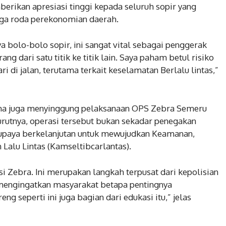
erikan apresiasi tinggi kepada seluruh sopir yang
aga roda perekonomian daerah.
a bolo-bolo sopir, ini sangat vital sebagai penggerak
g dari satu titik ke titik lain. Saya paham betul risiko
i di jalan, terutama terkait keselamatan Berlalu lintas,”
a juga menyinggung pelaksanaan OPS Zebra Semeru
urutnya, operasi tersebut bukan sekadar penegakan
n upaya berkelanjutan untuk mewujudkan Keamanan,
Lalu Lintas (Kamseltibcarlantas).
 Zebra. Ini merupakan langkah terpusat dari kepolisian
 mengingatkan masyarakat betapa pentingnya
ng seperti ini juga bagian dari edukasi itu,” jelas