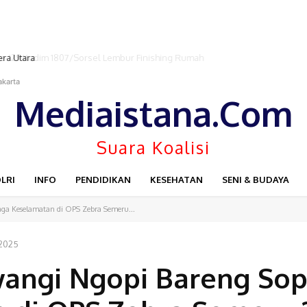
ra Utara
akarta
Mediaistana.Com
Suara Koalisi
LRI
INFO
PENDIDIKAN
KESEHATAN
SENI & BUDAYA
aga Keselamatan di OPS Zebra Semeru...
2025
angi Ngopi Bareng Sopi