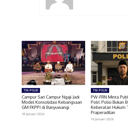
TNI-POLRI
TNI-POLRI
Campur Sari Campur Ngaji Jadi
PW-FRN Minta Publ
Model Konsolidasi Kebangsaan
Polri: Polisi Bukan 
GM FKPPI di Banyuwangi
Keberatan Hukum
Praperadilan
18 Januari 2026
16 Januari 2026