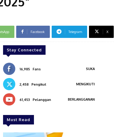
2025”
tsApp
Facebook
Telegram
X
Stay Connected
SUKA
16,985
Fans
MENGIKUTI
2,458
Pengikut
BERLANGGANAN
61,453
Pelanggan
Must Read