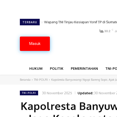
Wapang TNI Tinjau Kesiapan Yonif TP di Sumate
TERBARU
C
30.2
J
Masuk
HUKUM
POLITIK
PEMERINTAHAN
TNI-PO
Beranda
TNI-POLRI
Kapolresta Banyuwangi Ngopi Bareng Sopir, Ajak J
30 November 2025
Updated:
30 November 
TNI-POLRI
Kapolresta Banyuw