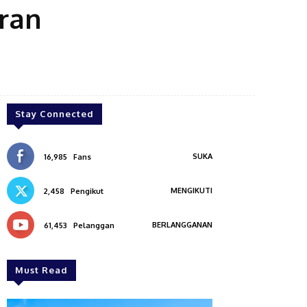
ran
Stay Connected
SUKA
16,985
Fans
MENGIKUTI
2,458
Pengikut
BERLANGGANAN
61,453
Pelanggan
Must Read