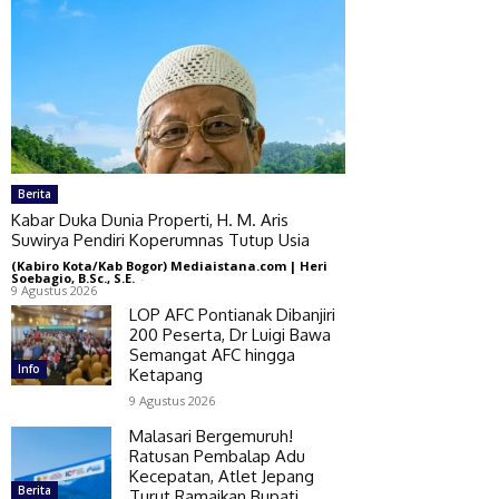
Berita
Kabar Duka Dunia Properti, H. M. Aris
Suwirya Pendiri Koperumnas Tutup Usia
(Kabiro Kota/Kab Bogor) Mediaistana.com | Heri
Soebagio, B.Sc., S.E.
-
9 Agustus 2026
LOP AFC Pontianak Dibanjiri
200 Peserta, Dr Luigi Bawa
Semangat AFC hingga
Info
Ketapang
9 Agustus 2026
Malasari Bergemuruh!
Ratusan Pembalap Adu
Kecepatan, Atlet Jepang
Berita
Turut Ramaikan Bupati