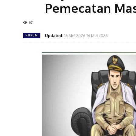
Pemecatan Mass
67
Updated:
16 Mei 2026
16 Mei 2026
HUKUM