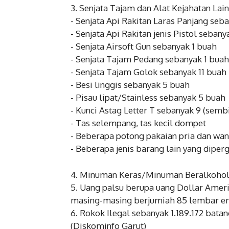
‎3. Senjata Tajam dan Alat Kejahatan Lai
‎- Senjata Api Rakitan Laras Panjang seb
‎- Senjata Api Rakitan jenis Pistol sebany
‎- Senjata Airsoft Gun sebanyak 1 buah
‎- Senjata Tajam Pedang sebanyak 1 buah
‎- Senjata Tajam Golok sebanyak 11 buah
‎- Besi linggis sebanyak 5 buah
‎- Pisau lipat/Stainless sebanyak 5 buah
‎- Kunci Astag Letter T sebanyak 9 (semb
‎- Tas selempang, tas kecil dompet
‎- Beberapa potong pakaian pria dan wan
‎- Beberapa jenis barang lain yang diper
‎4. Minuman Keras/Minuman Beralkohol
‎5. Uang palsu berupa uang Dollar Amer
masing-masing berjumiah 85 lembar em
‎6. Rokok Ilegal sebanyak 1.189.172 bata
(Diskominfo Garut)