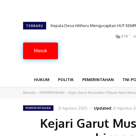
Kepala Desa Hilihoru Mengucapkan HUT KEMRI Ke
Camat Lahusa Mengucapkan HUT KEMRI Ke-81 
TERBARU
C
27.8
Ja
Masuk
HUKUM
POLITIK
PEMERINTAHAN
TNI-PO
Beranda
PEMERINTAHAN
‎Kejari Garut Musnahkan Ribuan Botol Miras
21 Agustus 2025
Updated:
21 Agustus 
PEMERINTAHAN
‎Kejari Garut M