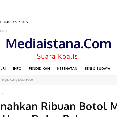
-81 Tahun 2026
Tahun 2026
karta
Mediaistana.Com
Suara Koalisi
LRI
INFO
PENDIDIKAN
KESEHATAN
SENI & BUDAYA
 hingga Uang Dolar Palsu
2025
usnahkan Ribuan Botol M