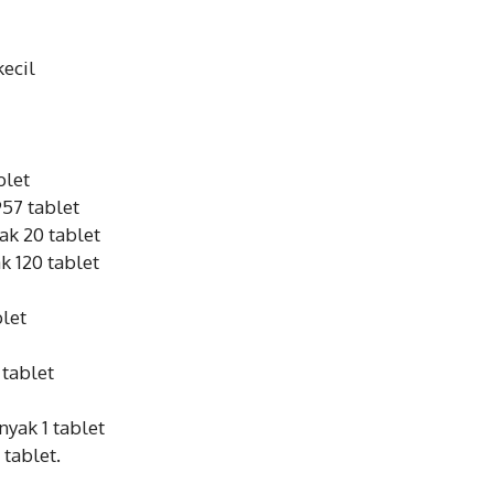
kecil
blet
957 tablet
ak 20 tablet
k 120 tablet
blet
 tablet
yak 1 tablet
tablet.