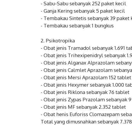
‎- Sabu-Sabu sebanyak 252 paket kecil
‎- Ganja Kering sebanyak 5 paket kecil
‎- Tembakau Sintetis sebanyak 39 paket 
‎- Tembakau sebanyak 1 bungkus
‎2. Psikotropika
‎- Obat jenis Tramadol sebanyak 1.691 ta
‎- Obat jenis Trihexipenidryl sebanyak 1.
‎- Obat jenis Alganax Alprazolam sebany
‎- Obat jenis Calmlet Aprazolam sebanya
‎- Obat jenis Mersi Aprazolam 152 tablet
‎- Obat jenis Hexymer sebanyak 1.000 ta
‎- Obat jenis Riklona sebanyak 76 tablet
‎- Obat jenis Zypas Prazolam sebanyak 9
‎- Obat jenis MF sebanyak 2.352 tablet
‎- Obat henis Euforiss Clomazepam seban
‎Total yang dimusnahkan sebanyak 7.378 