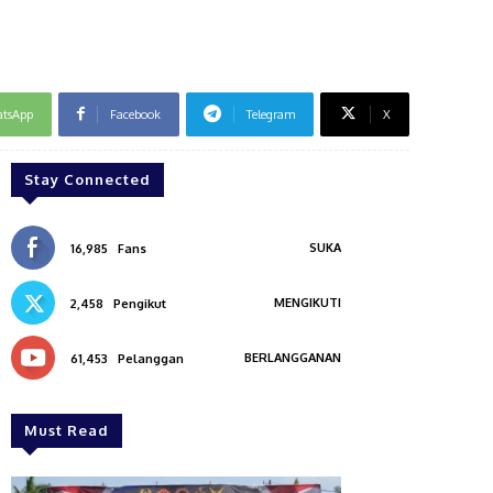
tsApp
Facebook
Telegram
X
Stay Connected
SUKA
16,985
Fans
MENGIKUTI
2,458
Pengikut
BERLANGGANAN
61,453
Pelanggan
Must Read