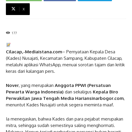
X
177
Cilacap,-Mediaistana.com
– Pernyataan Kepala Desa
(Kades) Nusajati, Kecamatan Sampang, Kabupaten Cilacap,
melaluhi aplikasi WhatsApp, menuai sorotan tajam dan kritik
keras dari kalangan pers.
Nover
, yang merupakan
Anggota PPWI (Persatuan
Pewarta Warga Indonesia)
dan sekaligus
Kepala Biro
Perwakilan Jawa Tengah Media Hariansinarbogor.com
,
menuntut Kades Nusajati untuk segera meminta maaf.
Ia menegaskan, bahwa Kades dan para pejabat merupakan
mitra, sehingga sudah semestinya saling menghormati.
Makanya, klopun terjadi perbedaan persepsi bukan berarti,