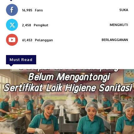
SUKA
16,985
Fans
MENGIKUTI
2,458
Pengikut
BERLANGGANAN
61,453
Pelanggan
Must Read