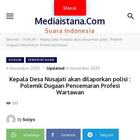
Masuk
Mediaistana.Com
Suara Indonesia
Beranda
HUKUM
Kepala Desa Nusajati akan dilaporkan polisi : Polemik
Dugaan Pencemaran Profesi Wartawan
HUKUM
PEMERINTAHAN
4 November 2025
Updated:
4 November 2025
Kepala Desa Nusajati akan dilaporkan polisi :
Polemik Dugaan Pencemaran Profesi
Wartawan
177
By
Suliyo
WhatsApp
Facebook
Telegram