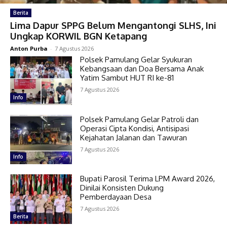
Berita
Lima Dapur SPPG Belum Mengantongi SLHS, Ini
Ungkap KORWIL BGN Ketapang
Anton Purba
-
7 Agustus 2026
Polsek Pamulang Gelar Syukuran
Kebangsaan dan Doa Bersama Anak
Yatim Sambut HUT RI ke-81
7 Agustus 2026
Info
Polsek Pamulang Gelar Patroli dan
Operasi Cipta Kondisi, Antisipasi
Kejahatan Jalanan dan Tawuran
7 Agustus 2026
Info
Bupati Parosil Terima LPM Award 2026,
Dinilai Konsisten Dukung
Pemberdayaan Desa
7 Agustus 2026
Berita