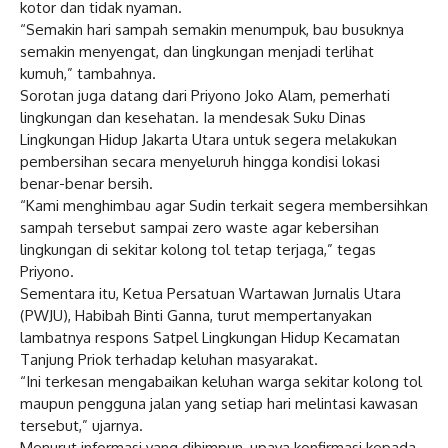
kotor dan tidak nyaman.
“Semakin hari sampah semakin menumpuk, bau busuknya
semakin menyengat, dan lingkungan menjadi terlihat
kumuh,” tambahnya.
Sorotan juga datang dari Priyono Joko Alam, pemerhati
lingkungan dan kesehatan. Ia mendesak Suku Dinas
Lingkungan Hidup Jakarta Utara untuk segera melakukan
pembersihan secara menyeluruh hingga kondisi lokasi
benar-benar bersih.
“Kami menghimbau agar Sudin terkait segera membersihkan
sampah tersebut sampai zero waste agar kebersihan
lingkungan di sekitar kolong tol tetap terjaga,” tegas
Priyono.
Sementara itu, Ketua Persatuan Wartawan Jurnalis Utara
(PWJU), Habibah Binti Ganna, turut mempertanyakan
lambatnya respons Satpel Lingkungan Hidup Kecamatan
Tanjung Priok terhadap keluhan masyarakat.
“Ini terkesan mengabaikan keluhan warga sekitar kolong tol
maupun pengguna jalan yang setiap hari melintasi kawasan
tersebut,” ujarnya.
Menurut informasi yang dihimpun, upaya konfirmasi kepada