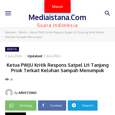
Masuk
Mediaistana.Com
Suara Indonesia
Beranda
Berita
Ketua PWJU Kritik Respons Satpel LH Tanjung Priok Terkait
Keluhan Sampah Menumpuk
BERITA
3 Juni 2026
Updated:
3 Juni 2026
Ketua PWJU Kritik Respons Satpel LH Tanjung
Priok Terkait Keluhan Sampah Menumpuk
39
By
ARISTONO
WhatsApp
Facebook
Telegram