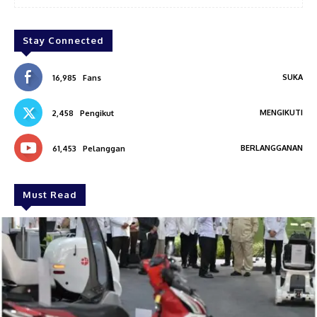
Stay Connected
SUKA
16,985
Fans
MENGIKUTI
2,458
Pengikut
BERLANGGANAN
61,453
Pelanggan
Must Read