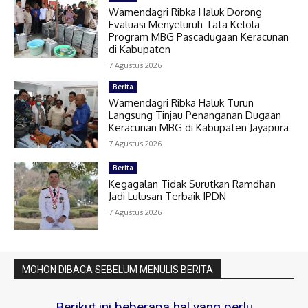
Wamendagri Ribka Haluk Dorong
Evaluasi Menyeluruh Tata Kelola
Program MBG Pascadugaan Keracunan
di Kabupaten
7 Agustus 2026
Berita
Wamendagri Ribka Haluk Turun
Langsung Tinjau Penanganan Dugaan
Keracunan MBG di Kabupaten Jayapura
7 Agustus 2026
Berita
Kegagalan Tidak Surutkan Ramdhan
Jadi Lulusan Terbaik IPDN
7 Agustus 2026
MOHON DIBACA SEBELUM MENULIS BERITA
Berikut ini beberapa hal yang perlu