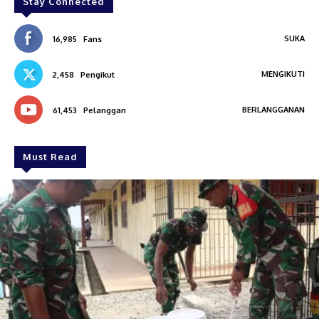
Stay Connected
SUKA
16,985
Fans
MENGIKUTI
2,458
Pengikut
BERLANGGANAN
61,453
Pelanggan
Must Read