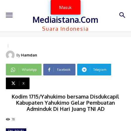
Masuk
Mediaistana.Com
Suara Indonesia
By
Hamdan
WhatsApp
Facebook
Telegram
X
Kodim 1715/Yahukimo bersama Disdukcapil
Kabupaten Yahukimo Gelar Pembuatan
Adminduk Di Hari Juang TNI AD
78
TNI-POLRI