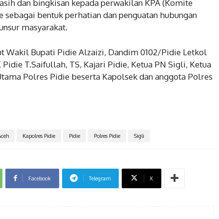
 asih dan bingkisan kepada perwakilan KPA (Komite
ie sebagai bentuk perhatian dan penguatan hubungan
 unsur masyarakat.
 Wakil Bupati Pidie Alzaizi, Dandim 0102/Pidie Letkol
Pidie T.Saifullah, TS, Kajari Pidie, Ketua PN Sigli, Ketua
Utama Polres Pidie beserta Kapolsek dan anggota Polres
Aceh
Kapolres Pidie
Pidie
Polres Pidie
Sigli
Facebook
Telegram
X