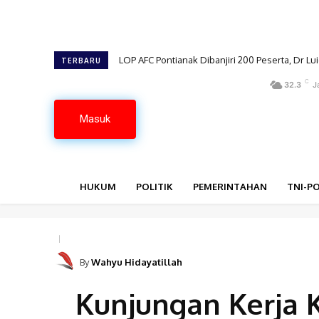
LOP AFC Pontianak Dibanjiri 200 Peserta, Dr 
TERBARU
C
32.3
J
Masuk
HUKUM
POLITIK
PEMERINTAHAN
TNI-PO
By
Wahyu Hidayatillah
Kunjungan Kerja 