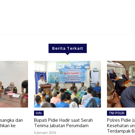
Berita Terkait
Info
TNI-POLRI
ersangka dan
Bupati Pidie Hadir saat Serah
Polres Pidie J
ahkan ke
Terima Jabatan Perumdam
Kesehatan un
Terdampak Ba
6 Januari 2026