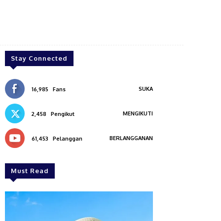
Stay Connected
SUKA
16,985
Fans
MENGIKUTI
2,458
Pengikut
BERLANGGANAN
61,453
Pelanggan
Must Read