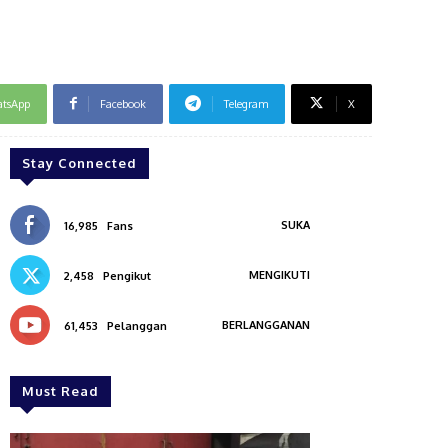
tsApp
Facebook
Telegram
X
Stay Connected
SUKA
16,985
Fans
MENGIKUTI
2,458
Pengikut
BERLANGGANAN
61,453
Pelanggan
Must Read