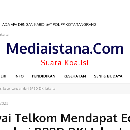
 ADA APA DENGAN KABID SAT POL PP KOTA TANGRANG
akarta
Mediaistana.Com
Suara Koalisi
LRI
INFO
PENDIDIKAN
KESEHATAN
SENI & BUDAYA
si kebencanaan dari BPBD DKI Jakarta
 2025
wai Telkom Mendapat E