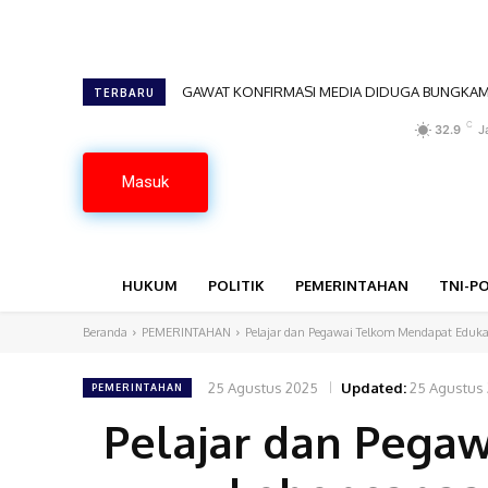
GAWAT KONFIRMASI MEDIA DIDUGA BUNGKAM,
TERBARU
C
32.9
J
Masuk
HUKUM
POLITIK
PEMERINTAHAN
TNI-PO
Beranda
PEMERINTAHAN
Pelajar dan Pegawai Telkom Mendapat Eduka
25 Agustus 2025
Updated:
25 Agustus
PEMERINTAHAN
Pelajar dan Pega