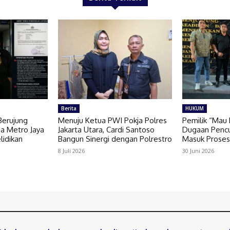
Berita
HUKUM
Berujung
Menuju Ketua PWI Pokja Polres
Pemilik “Mau P
da Metro Jaya
Jakarta Utara, Cardi Santoso
Dugaan Pencu
lidikan
Bangun Sinergi dengan Polrestro
Masuk Prose
8 Juli 2026
30 Juni 2026