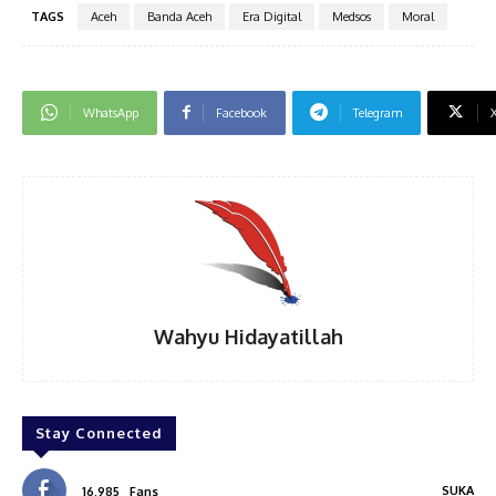
TAGS
Aceh
Banda Aceh
Era Digital
Medsos
Moral
WhatsApp
Facebook
Telegram
Wahyu Hidayatillah
Stay Connected
SUKA
16,985
Fans