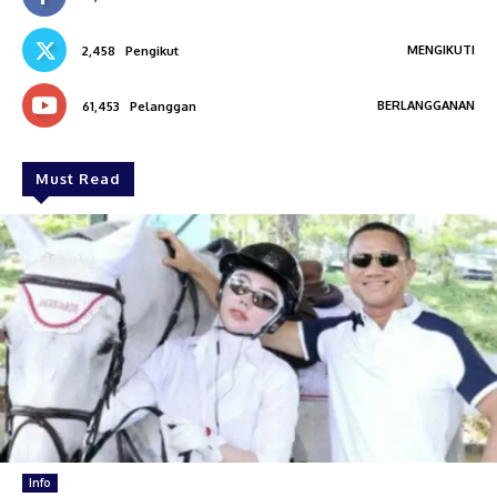
MENGIKUTI
2,458
Pengikut
BERLANGGANAN
61,453
Pelanggan
Must Read
Info