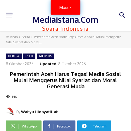
Masuk
Mediaistana.Com
Suara Indonesia
Beranda
Berita
Pemerintah Aceh Harus Tegas! Media Sosial Mulai Menggerus
Nilai Syariat dan Moral...
BERITA
INFO
MEDSOS
8 Oktober 2025
Updated:
8 Oktober 2025
Pemerintah Aceh Harus Tegas! Media Sosial
Mulai Menggerus Nilai Syariat dan Moral
Generasi Muda
146
By
Wahyu Hidayatillah
WhatsApp
Facebook
Telegram