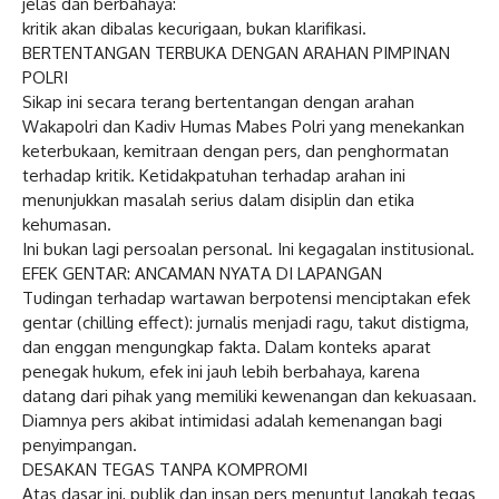
jelas dan berbahaya:
kritik akan dibalas kecurigaan, bukan klarifikasi.
BERTENTANGAN TERBUKA DENGAN ARAHAN PIMPINAN
POLRI
Sikap ini secara terang bertentangan dengan arahan
Wakapolri dan Kadiv Humas Mabes Polri yang menekankan
keterbukaan, kemitraan dengan pers, dan penghormatan
terhadap kritik. Ketidakpatuhan terhadap arahan ini
menunjukkan masalah serius dalam disiplin dan etika
kehumasan.
Ini bukan lagi persoalan personal. Ini kegagalan institusional.
EFEK GENTAR: ANCAMAN NYATA DI LAPANGAN
Tudingan terhadap wartawan berpotensi menciptakan efek
gentar (chilling effect): jurnalis menjadi ragu, takut distigma,
dan enggan mengungkap fakta. Dalam konteks aparat
penegak hukum, efek ini jauh lebih berbahaya, karena
datang dari pihak yang memiliki kewenangan dan kekuasaan.
Diamnya pers akibat intimidasi adalah kemenangan bagi
penyimpangan.
DESAKAN TEGAS TANPA KOMPROMI
Atas dasar ini, publik dan insan pers menuntut langkah tegas