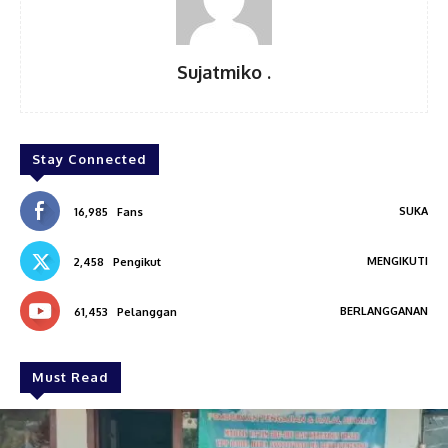
Sujatmiko .
Stay Connected
SUKA
16,985
Fans
MENGIKUTI
2,458
Pengikut
BERLANGGANAN
61,453
Pelanggan
Must Read