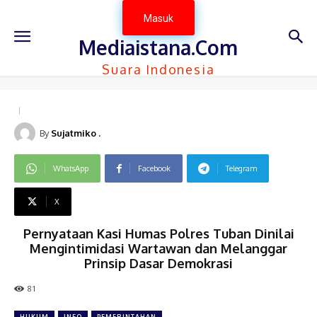
Masuk
Mediaistana.Com
Suara Indonesia
By
Sujatmiko .
WhatsApp
Facebook
Telegram
X
Pernyataan Kasi Humas Polres Tuban Dinilai
Mengintimidasi Wartawan dan Melanggar
Prinsip Dasar Demokrasi
81
HUKUM
INFO
PEMERINTAHAN