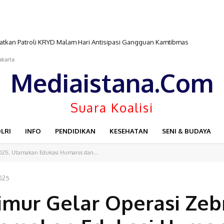
katkan Patroli KRYD Malam Hari Antisipasi Gangguan Kamtibmas
akarta
Mediaistana.Com
Suara Koalisi
LRI
INFO
PENDIDIKAN
KESEHATAN
SENI & BUDAYA
2025, Utamakan Edukasi Humanis dan...
025
imur Gelar Operasi Zeb