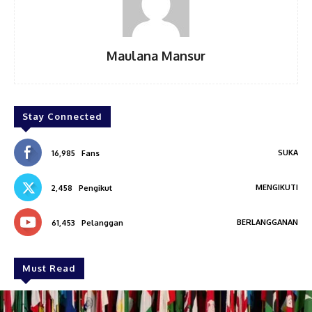
Maulana Mansur
Stay Connected
SUKA
16,985
Fans
MENGIKUTI
2,458
Pengikut
BERLANGGANAN
61,453
Pelanggan
Must Read