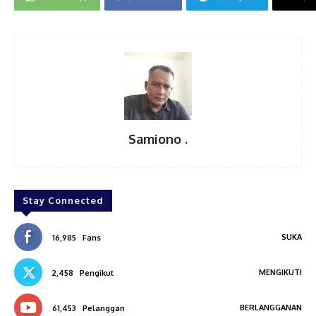
Samiono .
Stay Connected
SUKA
16,985
Fans
MENGIKUTI
2,458
Pengikut
BERLANGGANAN
61,453
Pelanggan