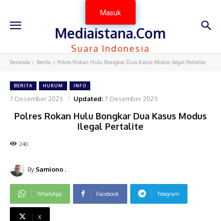
Masuk
Mediaistana.Com
Suara Indonesia
Beranda
Berita
Polres Rokan Hulu Bongkar Dua Kasus Modus Ilegal Pertalite
BERITA
HUKUM
INFO
7 Desember 2025
Updated:
7 Desember 2025
Polres Rokan Hulu Bongkar Dua Kasus Modus
Ilegal Pertalite
240
By
Samiono .
WhatsApp
Facebook
Telegram
X