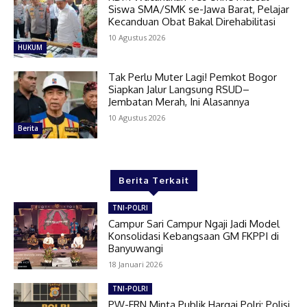
Siswa SMA/SMK se-Jawa Barat, Pelajar
Kecanduan Obat Bakal Direhabilitasi
10 Agustus 2026
HUKUM
Tak Perlu Muter Lagi! Pemkot Bogor
Siapkan Jalur Langsung RSUD–
Jembatan Merah, Ini Alasannya
10 Agustus 2026
Berita
Berita Terkait
TNI-POLRI
Campur Sari Campur Ngaji Jadi Model
Konsolidasi Kebangsaan GM FKPPI di
Banyuwangi
18 Januari 2026
TNI-POLRI
PW-FRN Minta Publik Hargai Polri: Polisi