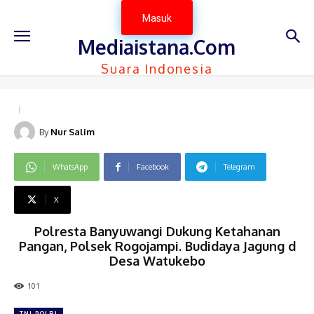
Masuk
Mediaistana.Com
Suara Indonesia
By
Nur Salim
WhatsApp
Facebook
Telegram
X
Polresta Banyuwangi Dukung Ketahanan
Pangan, Polsek Rogojampi. Budidaya Jagung d
Desa Watukebo
101
TNI-POLRI