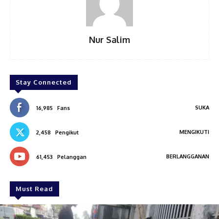
Nur Salim
Stay Connected
SUKA
16,985
Fans
MENGIKUTI
2,458
Pengikut
BERLANGGANAN
61,453
Pelanggan
Must Read