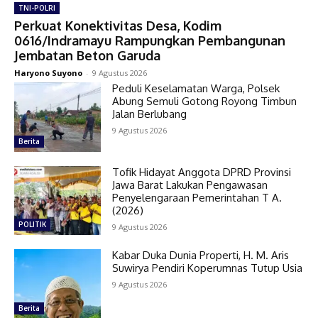
TNI-POLRI
Perkuat Konektivitas Desa, Kodim
0616/Indramayu Rampungkan Pembangunan
Jembatan Beton Garuda
Haryono Suyono
-
9 Agustus 2026
Peduli Keselamatan Warga, Polsek
Abung Semuli Gotong Royong Timbun
Jalan Berlubang
9 Agustus 2026
Berita
Tofik Hidayat Anggota DPRD Provinsi
Jawa Barat Lakukan Pengawasan
Penyelengaraan Pemerintahan T A.
(2026)
POLITIK
9 Agustus 2026
Kabar Duka Dunia Properti, H. M. Aris
Suwirya Pendiri Koperumnas Tutup Usia
9 Agustus 2026
Berita