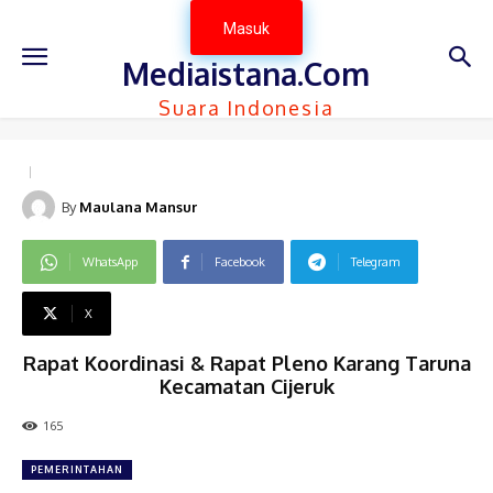
Masuk
Mediaistana.Com
Suara Indonesia
By
Maulana Mansur
WhatsApp
Facebook
Telegram
X
Rapat Koordinasi & Rapat Pleno Karang Taruna
Kecamatan Cijeruk
165
PEMERINTAHAN