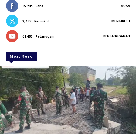
SUKA
16,985
Fans
MENGIKUTI
2,458
Pengikut
BERLANGGANAN
61,453
Pelanggan
Must Read