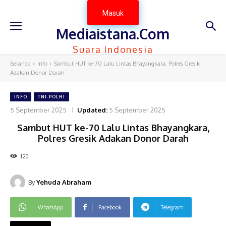
Masuk
Mediaistana.Com
Suara Indonesia
Beranda
Info
Sambut HUT ke-70 Lalu Lintas Bhayangkara, Polres Gresik
Adakan Donor Darah
INFO
TNI-POLRI
5 September 2025
Updated:
5 September 2025
Sambut HUT ke-70 Lalu Lintas Bhayangkara,
Polres Gresik Adakan Donor Darah
120
By
Yehuda Abraham
WhatsApp
Facebook
Telegram