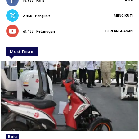
16,985
Fans
MENGIKUTI
2,458
Pengikut
BERLANGGANAN
61,453
Pelanggan
Must Read
Berita