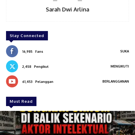
Sarah Dwi Arlina
Stay Connected
SUKA
16,985
Fans
MENGIKUTI
2,458
Pengikut
BERLANGGANAN
61,453
Pelanggan
Must Read