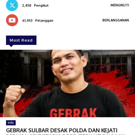
MENGIKUTI
2,458
Pengikut
BERLANGGANAN
61,453
Pelanggan
Must Read
Info
GEBRAK SULBAR DESAK POLDA DAN KEJATI