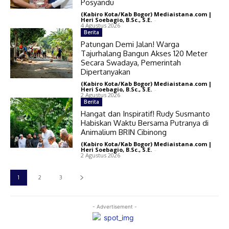
Posyandu
(Kabiro Kota/Kab Bogor) Mediaistana.com |
Heri Soebagio, B.Sc., S.E.
-
4 Agustus 2026
Berita
Patungan Demi Jalan! Warga
Tajurhalang Bangun Akses 120 Meter
Secara Swadaya, Pemerintah
Dipertanyakan
(Kabiro Kota/Kab Bogor) Mediaistana.com |
Heri Soebagio, B.Sc., S.E.
-
2 Agustus 2026
Berita
Hangat dan Inspiratif! Rudy Susmanto
Habiskan Waktu Bersama Putranya di
Animalium BRIN Cibinong
(Kabiro Kota/Kab Bogor) Mediaistana.com |
Heri Soebagio, B.Sc., S.E.
-
2 Agustus 2026
1
2
3
- Advertisement -