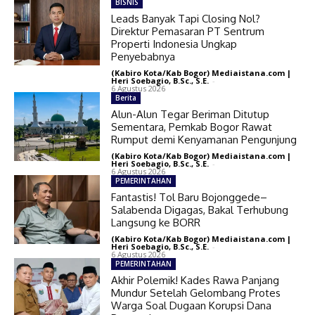
BISNIS
Leads Banyak Tapi Closing Nol?
Direktur Pemasaran PT Sentrum
Properti Indonesia Ungkap
Penyebabnya
(Kabiro Kota/Kab Bogor) Mediaistana.com |
Heri Soebagio, B.Sc., S.E.
-
6 Agustus 2026
Berita
Alun-Alun Tegar Beriman Ditutup
Sementara, Pemkab Bogor Rawat
Rumput demi Kenyamanan Pengunjung
(Kabiro Kota/Kab Bogor) Mediaistana.com |
Heri Soebagio, B.Sc., S.E.
-
6 Agustus 2026
PEMERINTAHAN
Fantastis! Tol Baru Bojonggede–
Salabenda Digagas, Bakal Terhubung
Langsung ke BORR
(Kabiro Kota/Kab Bogor) Mediaistana.com |
Heri Soebagio, B.Sc., S.E.
-
6 Agustus 2026
PEMERINTAHAN
Akhir Polemik! Kades Rawa Panjang
Mundur Setelah Gelombang Protes
Warga Soal Dugaan Korupsi Dana