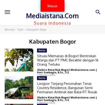
Masuk
Mediaistana.Com
Suara Indonesia
Beranda
Topik
Kabupaten Bogor
Kabupaten Bogor
Berita
Situasi Memanas di Bogor! Bentrokan
Warga dan PT PMC Berakhir dengan 16
Orang Terluka
(Kabiro Kota/Kab Bogor) Mediaistana.com |
Heri Soebagio, B.Sc., S.E.
-
7 Agustus 2026
Berita
Longsor Terjang Perumahan Teras
Country Residence, Bangunan Semi
Permanen Ambruk dan Balai RT Rusak
(Kabiro Kota/Kab Bogor) Mediaistana.com |
Heri Soebagio, B.Sc., S.E.
-
6 Agustus 2026