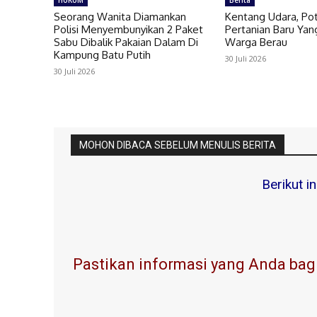
HUKUM
Berita
Seorang Wanita Diamankan
Kentang Udara, Po
Polisi Menyembunyikan 2 Paket
Pertanian Baru Yang
Sabu Dibalik Pakaian Dalam Di
Warga Berau
Kampung Batu Putih
30 Juli 2026
30 Juli 2026
MOHON DIBACA SEBELUM MENULIS BERITA
Berikut i
Pastikan informasi yang Anda bagi