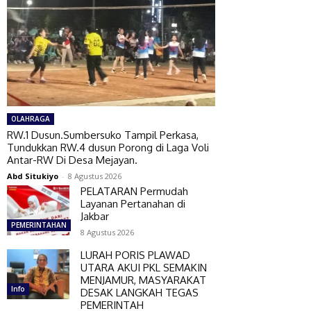
OLAHRAGA
RW.1 Dusun.Sumbersuko Tampil Perkasa,
Tundukkan RW.4 dusun Porong di Laga Voli
Antar-RW Di Desa Mejayan.
Abd Situkiyo
-
8 Agustus 2026
PELATARAN Permudah
Layanan Pertanahan di
Jakbar
PEMERINTAHAN
8 Agustus 2026
LURAH PORIS PLAWAD
UTARA AKUI PKL SEMAKIN
MENJAMUR, MASYARAKAT
Info
DESAK LANGKAH TEGAS
PEMERINTAH