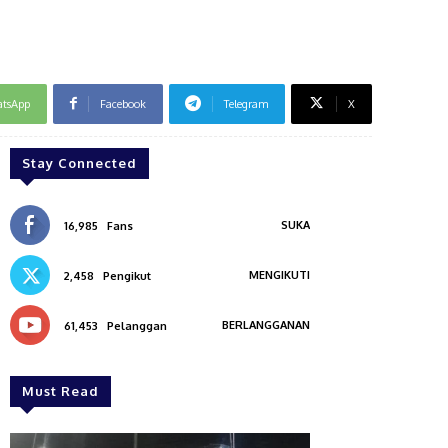
tsApp
Facebook
Telegram
X
Stay Connected
SUKA
16,985
Fans
MENGIKUTI
2,458
Pengikut
BERLANGGANAN
61,453
Pelanggan
Must Read