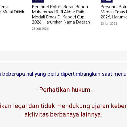
Berita
Berita
tensi
Personel Polres Berau Bripda
Personel Polr
 Mulai Dilirik
Muhammad Rafi Akbar Raih
Medali Emas D
Medali Emas Di Kapolri Cup
2026, Harum
2026, Harumkan Nama Daerah
28 Juli 2026
28 Juli 2026
ni beberapa hal yang perlu dipertimbangkan saat menuli
-
Perhatikan hukum:
kan legal dan tidak mendukung ujaran kebenc
aktivitas berbahaya lainnya.