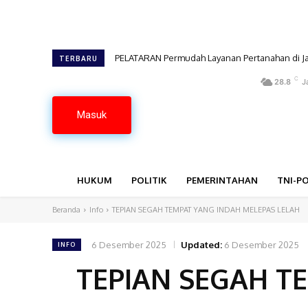
PELATARAN Permudah Layanan Pertanahan di Jakb
LURAH PORIS PLAWAD UTARA AKUI PKL SEMA
TERBARU
C
28.8
J
Masuk
HUKUM
POLITIK
PEMERINTAHAN
TNI-PO
Beranda
Info
TEPIAN SEGAH TEMPAT YANG INDAH MELEPAS LELAH
6 Desember 2025
Updated:
6 Desember 2025
INFO
TEPIAN SEGAH T