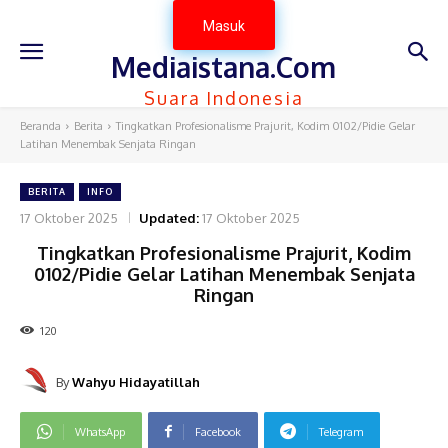
Masuk
Mediaistana.Com
Suara Indonesia
Beranda
Berita
Tingkatkan Profesionalisme Prajurit, Kodim 0102/Pidie Gelar
Latihan Menembak Senjata Ringan
BERITA
INFO
17 Oktober 2025
Updated:
17 Oktober 2025
Tingkatkan Profesionalisme Prajurit, Kodim
0102/Pidie Gelar Latihan Menembak Senjata
Ringan
120
By
Wahyu Hidayatillah
WhatsApp
Facebook
Telegram