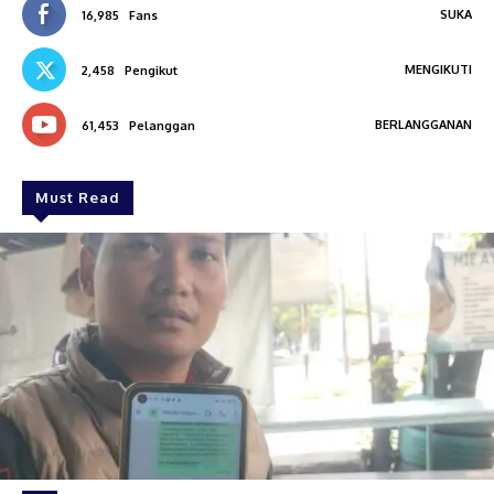
SUKA
16,985
Fans
MENGIKUTI
2,458
Pengikut
BERLANGGANAN
61,453
Pelanggan
Must Read