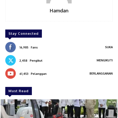
Hamdan
Stay Connected
SUKA
16,985
Fans
MENGIKUTI
2,458
Pengikut
BERLANGGANAN
61,453
Pelanggan
Must Read