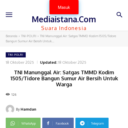
Masuk
Mediaistana.Com
Suara Indonesia
Beranda
TNI-POLRI
TNI Manunggal Air: Satgas TMMD Kodim 1505/Tidore
Bangun Sumur Air Bersih Untuk...
TNI-POLRI
18 Oktober 2025
Updated:
18 Oktober 2025
TNI Manunggal Air: Satgas TMMD Kodim
1505/Tidore Bangun Sumur Air Bersih Untuk
Warga
126
By
Hamdan
WhatsApp
Facebook
Telegram