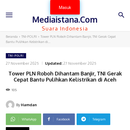
Masuk
Mediaistana.Com
Suara Indonesia
Beranda
TNI-POLRI
Tower PLN Roboh Dihantam Banjir, TNI Gerak Cepat
Bantu Pulihkan Kelistrikan di...
TNI-POLRI
27 November 2025
Updated:
27 November 2025
Tower PLN Roboh Dihantam Banjir, TNI Gerak
Cepat Bantu Pulihkan Kelistrikan di Aceh
105
By
Hamdan
WhatsApp
Facebook
Telegram