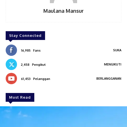
Maulana Mansur
Stay Connected
SUKA
16,985
Fans
MENGIKUTI
2,458
Pengikut
BERLANGGANAN
61,453
Pelanggan
Must Read