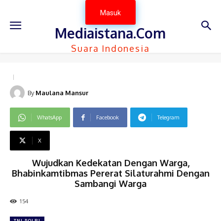
Masuk
Mediaistana.Com
Suara Indonesia
By
Maulana Mansur
WhatsApp
Facebook
Telegram
X
Wujudkan Kedekatan Dengan Warga,
Bhabinkamtibmas Pererat Silaturahmi Dengan
Sambangi Warga
154
TNI-POLRI