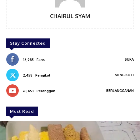
CHAIRUL SYAM
Stay Connected
SUKA
16,985
Fans
MENGIKUTI
2,458
Pengikut
BERLANGGANAN
61,453
Pelanggan
Must Read