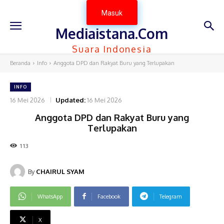
Masuk
Mediaistana.Com
Suara Indonesia
Beranda
Info
Anggota DPD dan Rakyat Buru yang Terlupakan
INFO
16 Mei 2026
Updated:
16 Mei 2026
Anggota DPD dan Rakyat Buru yang
Terlupakan
113
By
CHAIRUL SYAM
WhatsApp
Facebook
Telegram
X