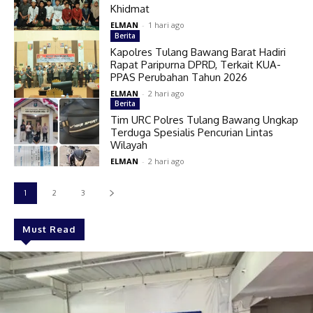
Khidmat
ELMAN
-
1 hari ago
Berita
Kapolres Tulang Bawang Barat Hadiri
Rapat Paripurna DPRD, Terkait KUA-
PPAS Perubahan Tahun 2026
ELMAN
-
2 hari ago
Berita
Tim URC Polres Tulang Bawang Ungkap
Terduga Spesialis Pencurian Lintas
Wilayah
ELMAN
-
2 hari ago
1
2
3
Must Read