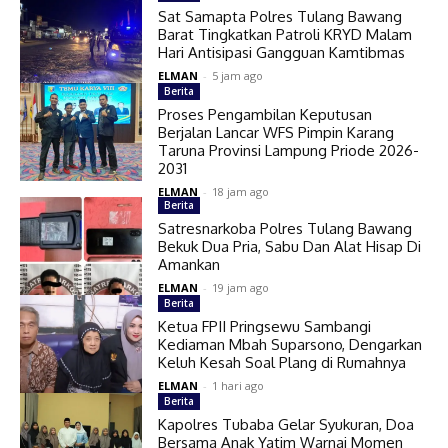
Sat Samapta Polres Tulang Bawang
Barat Tingkatkan Patroli KRYD Malam
Hari Antisipasi Gangguan Kamtibmas
ELMAN
-
5 jam ago
Berita
Proses Pengambilan Keputusan
Berjalan Lancar WFS Pimpin Karang
Taruna Provinsi Lampung Priode 2026-
2031
ELMAN
-
18 jam ago
Berita
Satresnarkoba Polres Tulang Bawang
Bekuk Dua Pria, Sabu Dan Alat Hisap Di
Amankan
ELMAN
-
19 jam ago
Berita
Ketua FPII Pringsewu Sambangi
Kediaman Mbah Suparsono, Dengarkan
Keluh Kesah Soal Plang di Rumahnya
ELMAN
-
1 hari ago
Berita
Kapolres Tubaba Gelar Syukuran, Doa
Bersama Anak Yatim Warnai Momen