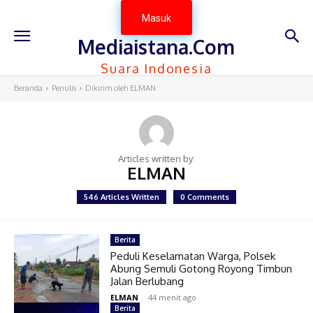
Masuk
Mediaistana.Com
Suara Indonesia
Beranda
Penulis
Dikirim oleh ELMAN
Articles written by:
ELMAN
546 Articles Written
0 Comments
Berita
Peduli Keselamatan Warga, Polsek
Abung Semuli Gotong Royong Timbun
Jalan Berlubang
ELMAN
-
44 menit ago
Berita