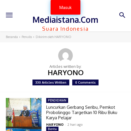
Masuk
Mediaistana.Com
Suara Indonesia
Beranda
Penulis
Dikirim oleh HARYONO
Articles written by:
HARYONO
330 Articles Written
0 Comments
PENDIDIKAN
Luncurkan Gerbang Seribu, Pemkot
Probolinggo Targetkan 10 Ribu Buku
Karya Pelajar
HARYONO
-
2 hari ago
Berita