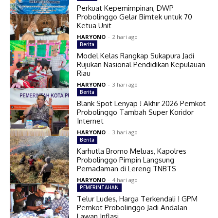
Perkuat Kepemimpinan, DWP
Probolinggo Gelar Bimtek untuk 70
Ketua Unit
HARYONO
-
2 hari ago
Berita
Model Kelas Rangkap Sukapura Jadi
Rujukan Nasional Pendidikan Kepulauan
Riau
HARYONO
-
3 hari ago
Berita
Blank Spot Lenyap ! Akhir 2026 Pemkot
Probolinggo Tambah Super Koridor
Internet
HARYONO
-
3 hari ago
Berita
Karhutla Bromo Meluas, Kapolres
Probolinggo Pimpin Langsung
Pemadaman di Lereng TNBTS
HARYONO
-
4 hari ago
PEMERINTAHAN
Telur Ludes, Harga Terkendali ! GPM
Pemkot Probolinggo Jadi Andalan
Lawan Inflasi