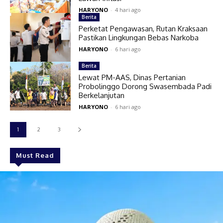
HARYONO
-
4 hari ago
Berita
Perketat Pengawasan, Rutan Kraksaan
Pastikan Lingkungan Bebas Narkoba
HARYONO
-
6 hari ago
Berita
Lewat PM-AAS, Dinas Pertanian
Probolinggo Dorong Swasembada Padi
Berkelanjutan
HARYONO
-
6 hari ago
1
2
3
Must Read