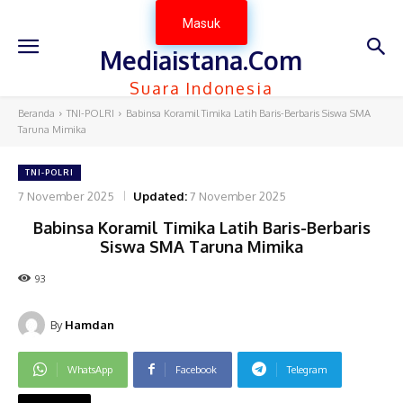
Masuk
Mediaistana.Com
Suara Indonesia
Beranda
TNI-POLRI
Babinsa Koramil Timika Latih Baris-Berbaris Siswa SMA
Taruna Mimika
TNI-POLRI
7 November 2025
Updated:
7 November 2025
Babinsa Koramil Timika Latih Baris-Berbaris
Siswa SMA Taruna Mimika
93
By
Hamdan
WhatsApp
Facebook
Telegram