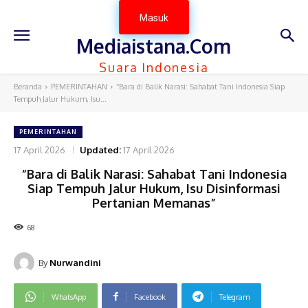
Masuk
Mediaistana.Com
Suara Indonesia
Beranda
PEMERINTAHAN
“Bara di Balik Narasi: Sahabat Tani Indonesia Siap
Tempuh Jalur Hukum, Isu...
PEMERINTAHAN
17 April 2026
Updated:
17 April 2026
“Bara di Balik Narasi: Sahabat Tani Indonesia
Siap Tempuh Jalur Hukum, Isu Disinformasi
Pertanian Memanas”
68
By
Nurwandini
WhatsApp
Facebook
Telegram