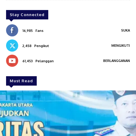
Stay Connected
SUKA
16,985
Fans
MENGIKUTI
2,458
Pengikut
BERLANGGANAN
61,453
Pelanggan
Must Read