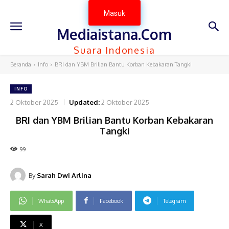
Masuk
Mediaistana.Com
Suara Indonesia
Beranda
Info
BRI dan YBM Brilian Bantu Korban Kebakaran Tangki
INFO
2 Oktober 2025
Updated:
2 Oktober 2025
BRI dan YBM Brilian Bantu Korban Kebakaran
Tangki
99
By
Sarah Dwi Arlina
WhatsApp
Facebook
Telegram
X