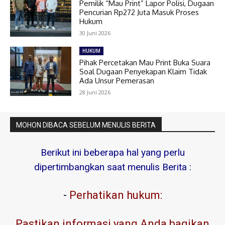
Pemilik “Mau Print” Lapor Polisi, Dugaan
Pencurian Rp272 Juta Masuk Proses
Hukum
30 Juni 2026
HUKUM
Pihak Percetakan Mau Print Buka Suara
Soal Dugaan Penyekapan Klaim Tidak
Ada Unsur Pemerasan
28 Juni 2026
MOHON DIBACA SEBELUM MENULIS BERITA
Berikut ini beberapa hal yang perlu
dipertimbangkan saat menulis Berita :
-
Perhatikan hukum:
Pastikan informasi yang Anda bagikan