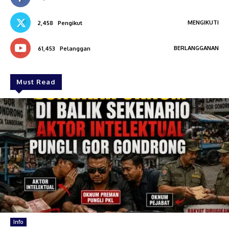
MENGIKUTI
2,458
Pengikut
BERLANGGANAN
61,453
Pelanggan
Must Read
Info