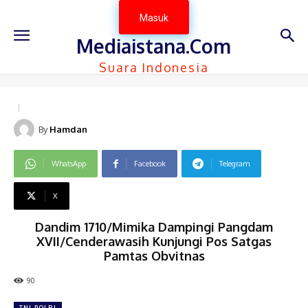
Masuk
Mediaistana.Com
Suara Indonesia
By
Hamdan
WhatsApp
Facebook
Telegram
X
Dandim 1710/Mimika Dampingi Pangdam
XVII/Cenderawasih Kunjungi Pos Satgas
Pamtas Obvitnas
90
TNI-POLRI