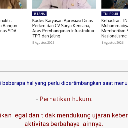
ISTANA
TNI-POLRI
ukti :
Kades Karyasari Apresiasi Dinas
Kehadiran TN
sa Bangun
Perkim dan CV Surya Kencana,
Muhammadiya
inas SDA
Atas Pembangunan Infrastruktur
Memberikan 
TPT dan Jaling
Nasionalisme
5 Agustus 2026
1 Agustus 2026
ni beberapa hal yang perlu dipertimbangkan saat menuli
-
Perhatikan hukum:
kan legal dan tidak mendukung ujaran kebenc
aktivitas berbahaya lainnya.