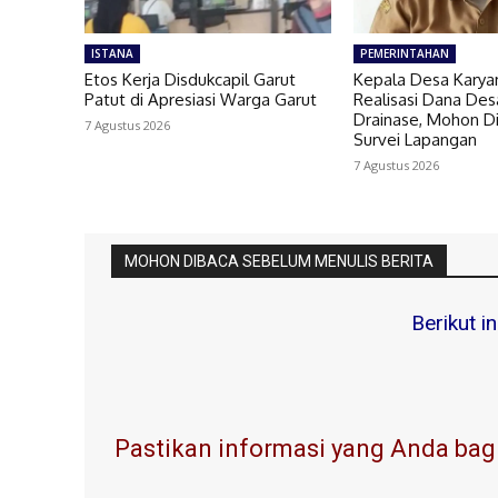
ISTANA
PEMERINTAHAN
Etos Kerja Disdukcapil Garut
Kepala Desa Karyam
Patut di Apresiasi Warga Garut
Realisasi Dana De
Drainase, Mohon D
7 Agustus 2026
Survei Lapangan
7 Agustus 2026
MOHON DIBACA SEBELUM MENULIS BERITA
Berikut i
Pastikan informasi yang Anda bagi