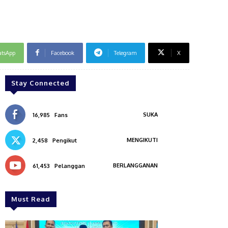
tsApp
Facebook
Telegram
X
Stay Connected
SUKA
16,985
Fans
MENGIKUTI
2,458
Pengikut
BERLANGGANAN
61,453
Pelanggan
Must Read