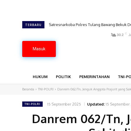
Satresnarkoba Polres Tulang Bawang Bekuk Du
TERBARU
C
30.2
J
Masuk
HUKUM
POLITIK
PEMERINTAHAN
TNI-PO
Beranda
TNI-POLRI
Danrem 062/Tn, Jenguk Anggota Prajurit yang Saki
15 September 2025
Updated:
15 September
TNI-POLRI
Danrem 062/Tn, J