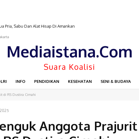
a Pria, Sabu Dan Alat Hisap Di Amankan
akarta
Mediaistana.Com
Suara Koalisi
LRI
INFO
PENDIDIKAN
KESEHATAN
SENI & BUDAYA
t di RS Dustira Cimahi
 2025
enguk Anggota Prajurit