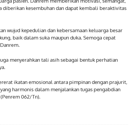
luarga pasien. Danrem memberikan motivasi, semangat,
ra diberikan kesembuhan dan dapat kembali beraktivitas
kan wujud kepedulian dan kebersamaan keluarga besar
ukung, baik dalam suka maupun duka. Semoga cepat
r Danrem.
ga menyerahkan tali asih sebagai bentuk perhatian
ya.
erat ikatan emosional antara pimpinan dengan prajurit,
n yang harmonis dalam menjalankan tugas pengabdian
 (Penrem 062/Tn).