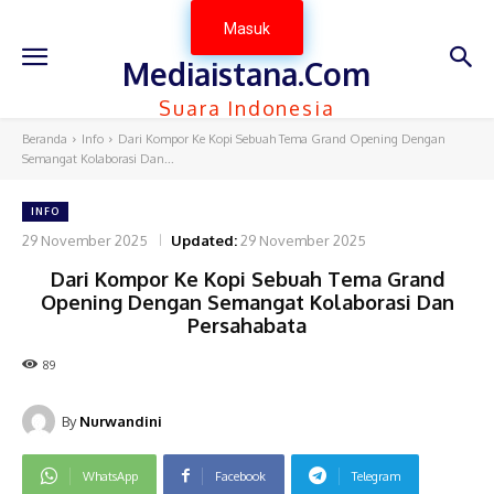
Masuk
Mediaistana.Com
Suara Indonesia
Beranda
Info
Dari Kompor Ke Kopi Sebuah Tema Grand Opening Dengan
Semangat Kolaborasi Dan...
INFO
29 November 2025
Updated:
29 November 2025
Dari Kompor Ke Kopi Sebuah Tema Grand
Opening Dengan Semangat Kolaborasi Dan
Persahabata
89
By
Nurwandini
WhatsApp
Facebook
Telegram