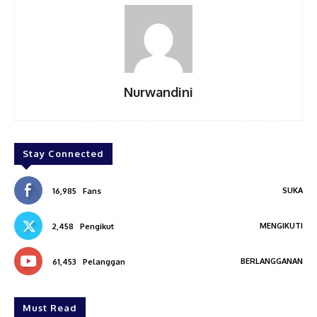
Nurwandini
Stay Connected
SUKA
16,985
Fans
MENGIKUTI
2,458
Pengikut
BERLANGGANAN
61,453
Pelanggan
Must Read