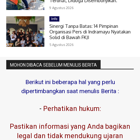
Terlihat, Diduga Disembunyikan.
9 Agustus 2026
Info
Sinergi Tanpa Batas: 14 Pimpinan
Organisasi Pers di Indramayu Nyatakan
Solid di Bawah FKJI
5 Agustus 2026
MOHON DIBACA SEBELUM MENULIS BERITA
Berikut ini beberapa hal yang perlu
dipertimbangkan saat menulis Berita :
-
Perhatikan hukum:
Pastikan informasi yang Anda bagikan
legal dan tidak mendukung ujaran