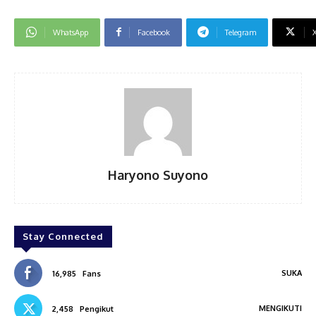
WhatsApp
Facebook
Telegram
Haryono Suyono
Stay Connected
SUKA
16,985
Fans
MENGIKUTI
2,458
Pengikut