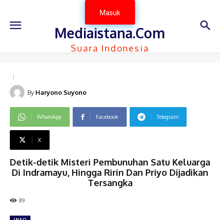
Masuk
Mediaistana.Com
Suara Indonesia
By
Haryono Suyono
WhatsApp
Facebook
Telegram
X
Detik-detik Misteri Pembunuhan Satu Keluarga
Di Indramayu, Hingga Ririn Dan Priyo Dijadikan
Tersangka
89
INFO