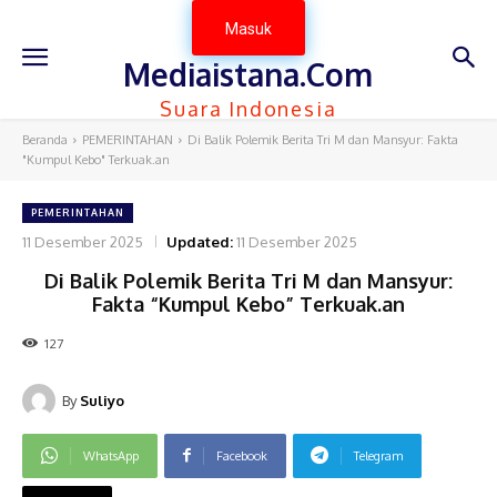
Masuk
Mediaistana.Com
Suara Indonesia
Beranda
PEMERINTAHAN
Di Balik Polemik Berita Tri M dan Mansyur: Fakta
"Kumpul Kebo" Terkuak.an
PEMERINTAHAN
11 Desember 2025
Updated:
11 Desember 2025
Di Balik Polemik Berita Tri M dan Mansyur:
Fakta “Kumpul Kebo” Terkuak.an
127
By
Suliyo
WhatsApp
Facebook
Telegram