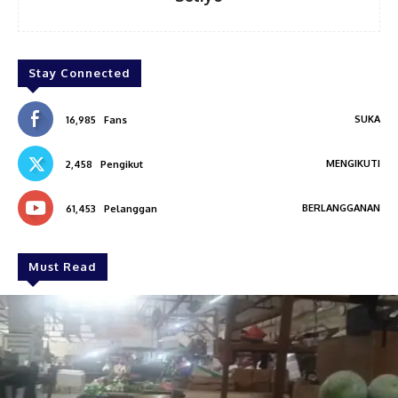
Stay Connected
SUKA
16,985
Fans
MENGIKUTI
2,458
Pengikut
BERLANGGANAN
61,453
Pelanggan
Must Read