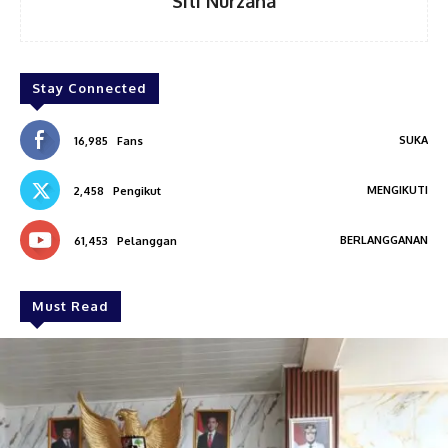
Siti Nurzana
Stay Connected
SUKA
16,985
Fans
MENGIKUTI
2,458
Pengikut
BERLANGGANAN
61,453
Pelanggan
Must Read