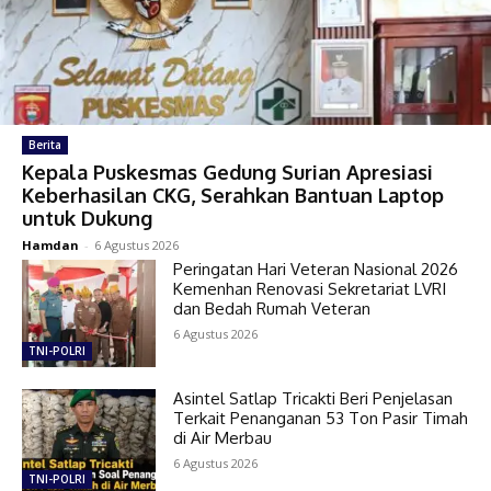
Berita
Kepala Puskesmas Gedung Surian Apresiasi
Keberhasilan CKG, Serahkan Bantuan Laptop
untuk Dukung
Hamdan
-
6 Agustus 2026
Peringatan Hari Veteran Nasional 2026
Kemenhan Renovasi Sekretariat LVRI
dan Bedah Rumah Veteran
6 Agustus 2026
TNI-POLRI
Asintel Satlap Tricakti Beri Penjelasan
Terkait Penanganan 53 Ton Pasir Timah
di Air Merbau
6 Agustus 2026
TNI-POLRI