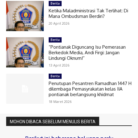
Berita
Ketika Maladministrasi Tak Terlihat: Di
Mana Ombudsman Berdiri?
20 April 2026
Berita
“Pontianak Diguncang Isu Pemerasan
Berkedok Media, Andi Firgi: Jangan
Lindungi Oknum!”
13 April 2026
Berita
Penutupan Pesantren Ramadhan 1447 H
dilembaga Pemasyrakatan kelas IIA
pontianak berlangsung khidmat
18 Maret 2026
MOHON DIBACA SEBELUM MENULIS BERITA